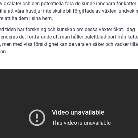
v oxalater och den potentiella fara de kunde innebära för katter. 
lla att våra husdjur inte skulle bli förgiftade av växten, undve
re att ha dem i sina hem.
d tiden har forskning och kunskap om dessa växter ökat. Idag
nderas det fortfarande att man håller palettblad bort från katt
, men med viss försiktighet kan de vara en säker och vacker tilläg
ön.