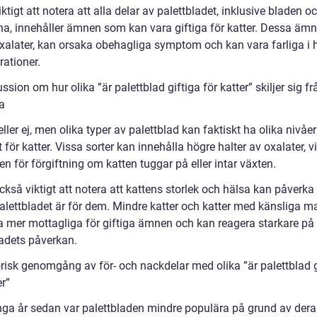
iktigt att notera att alla delar av palettbladet, inklusive bladen o
rna, innehåller ämnen som kan vara giftiga för katter. Dessa äm
oxalater, kan orsaka obehagliga symptom och kan vara farliga i 
rationer.
ssion om hur olika ”är palettblad giftiga för katter” skiljer sig fr
a
eller ej, men olika typer av palettblad kan faktiskt ha olika nivåe
t för katter. Vissa sorter kan innehålla högre halter av oxalater, v
en för förgiftning om katten tuggar på eller intar växten.
ckså viktigt att notera att kattens storlek och hälsa kan påverka
palettbladet är för dem. Mindre katter och katter med känsliga m
a mer mottagliga för giftiga ämnen och kan reagera starkare på
ladets påverkan.
orisk genomgång av för- och nackdelar med olika ”är palettblad g
er”
ga år sedan var palettbladen mindre populära på grund av dera