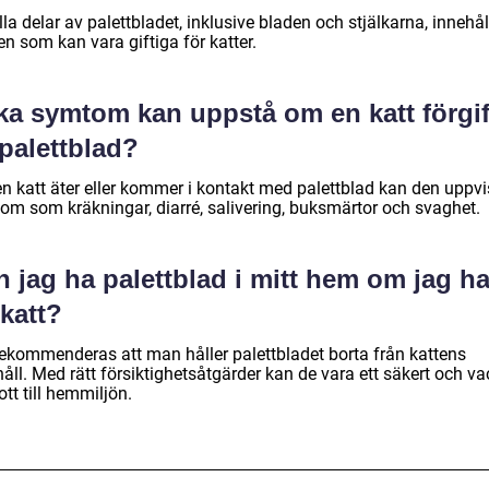
lla delar av palettbladet, inklusive bladen och stjälkarna, innehål
n som kan vara giftiga för katter.
lka symtom kan uppstå om en katt förgif
palettblad?
n katt äter eller kommer i kontakt med palettblad kan den uppv
om som kräkningar, diarré, salivering, buksmärtor och svaghet.
 jag ha palettblad i mitt hem om jag ha
katt?
rekommenderas att man håller palettbladet borta från kattens
åll. Med rätt försiktighetsåtgärder kan de vara ett säkert och va
kott till hemmiljön.