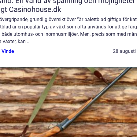
ino: En värld av spänning och möjligheter
igt Casinohouse.dk
övergripande, grundlig översikt över ”är palettblad giftiga för kat
tblad är en populär typ av växt som ofta används för att ge fär
till både utomhus- och inomhusmiljöer. Men, precis som med må
 växter, kan ...
 Vinde
28 augusti