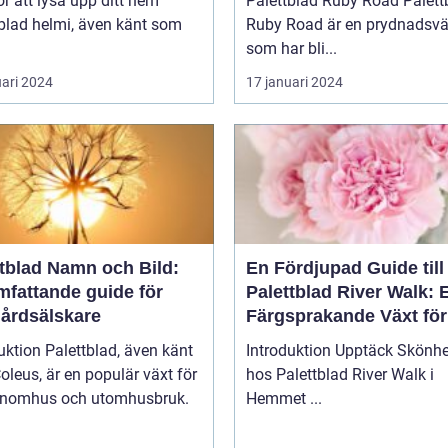
ör att lysa upp ditt hem
Palettblad Ruby Road Palettblad
blad helmi, även känt som
Ruby Road är en prydnadsvä
som har bli...
uari 2024
17 januari 2024
ttblad Namn och Bild:
En Fördjupad Guide till
mfattande guide för
Palettblad River Walk: 
gårdsälskare
Färgsprakande Växt för 
Hem
uktion Palettblad, även känt
Introduktion Upptäck Skönheten
leus, är en populär växt för
hos Palettblad River Walk i
inomhus och utomhusbruk.
Hemmet ...