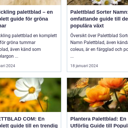
ickling palettblad – en
Palettblad Sorter Namn
lett guide för gröna
omfattande guide till d
ar
populära växt
ing palettblad en komplett
Översikt över Palettblad Sort
 för gröna tummar
Namn Palettblad, även kända som
tblad, även känd som
coleus, är en färgglad och p
largon ...
...
uari 2024
18 januari 2024
ETTBLAD COM: En
Plantera Palettblad: En
ett guide till en trendig
Utförlig Guide till Popu