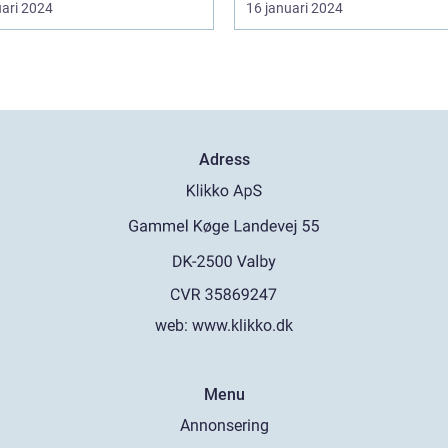
uari 2024
16 januari 2024
Adress
web:
www.klikko.dk
Menu
Annonsering