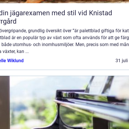
din jägarexamen med stil vid Knistad
rgård
övergripande, grundlig översikt över ”är palettblad giftiga för kat
tblad är en populär typ av växt som ofta används för att ge fär
till både utomhus- och inomhusmiljöer. Men, precis som med må
 växter, kan ...
elle Wiklund
31 jul