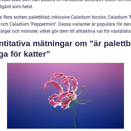
ädgård som helst.
s flera sorters palettblad, inklusive Caladium bicolor, Caladium 
, och Caladium ’Peppermint’. Dessa varianter är populära för der
ärger och mönster, vilket gör dem till attraktiva val för växtälska
titativa mätningar om ”är palettb
iga för katter”