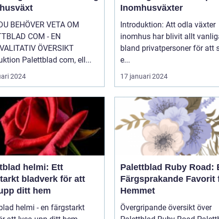
husväxt
Inomhusväxter
 DU BEHÖVER VETA OM
Introduktion: Att odla växter
TTBLAD COM - EN
inomhus har blivit allt vanlig
VALITATIV ÖVERSIKT
bland privatpersoner för att
uktion Palettblad com, ell...
e...
uari 2024
17 januari 2024
tblad helmi: Ett
Palettblad Ruby Road: 
tarkt bladverk för att
Färgsprakande Favorit 
upp ditt hem
Hemmet
blad helmi - en färgstarkt
Övergripande översikt över