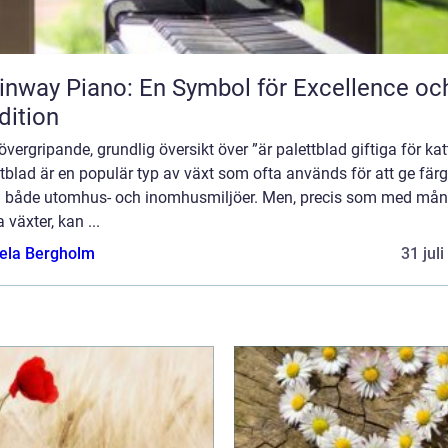
inway Piano: En Symbol för Excellence oc
dition
övergripande, grundlig översikt över ”är palettblad giftiga för kat
tblad är en populär typ av växt som ofta används för att ge fär
till både utomhus- och inomhusmiljöer. Men, precis som med må
 växter, kan ...
ela Bergholm
31 jul