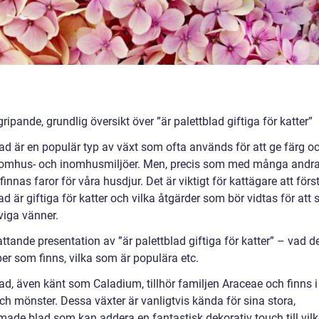
ripande, grundlig översikt över ”är palettblad giftiga för katter”
ad är en populär typ av växt som ofta används för att ge färg och 
omhus- och inomhusmiljöer. Men, precis som med många andra 
finnas faror för våra husdjur. Det är viktigt för kattägare att för
ad är giftiga för katter och vilka åtgärder som bör vidtas för att
viga vänner.
tande presentation av ”är palettblad giftiga för katter” – vad de
per som finns, vilka som är populära etc.
ad, även känt som Caladium, tillhör familjen Araceae och finns i
ch mönster. Dessa växter är vanligtvis kända för sina stora,
rmade blad som kan addera en fantastisk dekorativ touch till vil