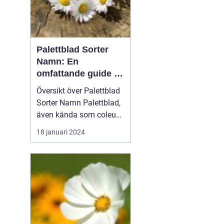
Palettblad Sorter
Namn: En
omfattande guide till
denna populära växt
Översikt över Palettblad
Sorter Namn Palettblad,
även kända som coleus,
är en färgglad och
18 januari 2024
populär växt som oftast
används som
prydnadsväxt inomhus
eller i trädgårdar. Med en
mängd olika sorter och
namn har dessa växter
blivit ett populärt val för
t...