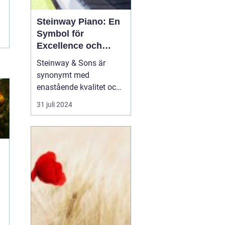
Steinway Piano: En
Symbol för
Excellence och
Tradition
Steinway & Sons är
synonymt med
enastående kvalitet och
arv inom världen av
31 juli 2024
pianon. Varje
Steinway
piano
är ett mästerverk
av hantv...