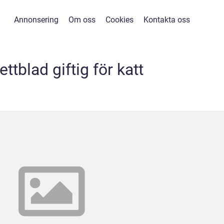
Annonsering
Om oss
Cookies
Kontakta oss
ettblad giftig för katt