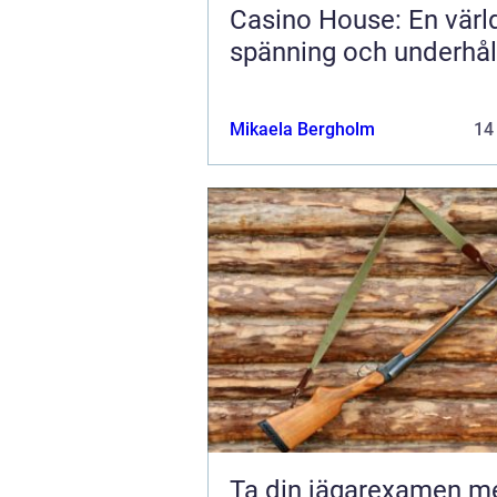
Casino House: En värl
spänning och underhål
Mikaela Bergholm
14
Ta din jägarexamen me