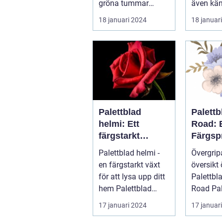
gröna tummar
även kä
Palettblad, även
coleus, ä
18 januari 2024
18 januar
känd som
färgglad
krukpelargon ...
populär .
Palettblad
Palett
helmi: Ett
Road: 
färgstarkt
Färgsp
bladverk för att
Favorit
Palettblad helmi -
Övergri
lysa upp ditt
Hemme
en färgstarkt växt
översikt 
hem
för att lysa upp ditt
Palettbl
hem Palettblad
Road Palettblad
helmi, även känt
Ruby Roa
17 januari 2024
17 januar
som col...
prydnad