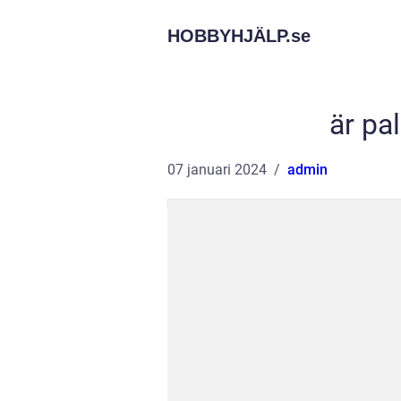
HOBBYHJÄLP.
se
är pal
07 januari 2024
admin