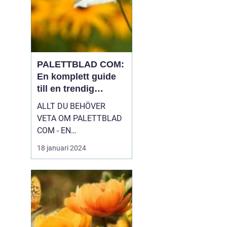
PALETTBLAD COM:
En komplett guide
till en trendig
inomhusväxt
ALLT DU BEHÖVER
VETA OM PALETTBLAD
COM - EN
HÖGKVALITATIV
18 januari 2024
ÖVERSIKT Introduktion
Palettblad com, eller
Calathea som det även
kallas, är en växt som
har blivit väldigt populär
bland