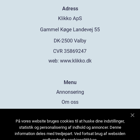
Adress
web:
www.klikko.dk
Menu
Annonsering
Om oss
Cookies
På vores website bruges cookies til at huske dine indstillinger,
Kontakta oss
statistik og personalisering af indhold og annoncer. Denne
Sitemap
information deles med tredjepart. Ved fortsat brug af websiden
godkender du cookiepolitikken.