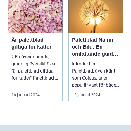
Är palettblad
Palettblad Namn
giftiga för katter
och Bild: En
omfattande guide
? En övergripande,
för
grundlig översikt över
Introduktion
trädgårdsälskare
"är palettblad giftiga
Palettblad, även känt
för katter" Palettblad är
som Coleus, är en
en pop...
populär växt för både
inomhus och
16 januari 2024
16 januari 2024
utomhusbruk. ...