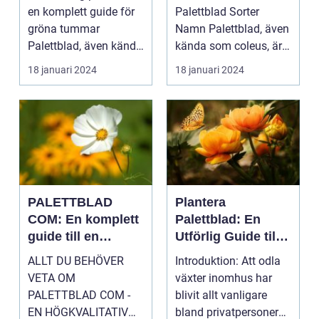
växt
en komplett guide för
Palettblad Sorter
gröna tummar
Namn Palettblad, även
Palettblad, även känd
kända som coleus, är
som krukpelargon ...
en färgglad och
18 januari 2024
18 januari 2024
populär ...
PALETTBLAD
Plantera
COM: En komplett
Palettblad: En
guide till en
Utförlig Guide till
trendig
Populära
ALLT DU BEHÖVER
Introduktion: Att odla
inomhusväxt
Inomhusväxter
VETA OM
växter inomhus har
PALETTBLAD COM -
blivit allt vanligare
EN HÖGKVALITATIV
bland privatpersoner