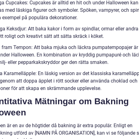
iga Cupcakes: Cupcakes är alltid en hit och under Halloween kan
as med läskiga figurer och symboler. Spöken, vampyrer, och spi
a exempel på populära dekorationer.
ga Keksdjur: Att baka kakor i form av spindlar, ormar eller andra
ett roligt och kreativt sätt att sätta skräck i köket.
la fram Tempon: Att baka mjuka och läckra pumpatempopajer är 
nder Halloween. En kombination av kryddig pumpapuré och läc
ilj- eller pepparkakskryddor ger den rätta smaken.
ra Karamelläpple: En läskig version av det klassiska karamelläpp
genom att doppa äpplet i rött socker eller använda choklad och
ioner för att skapa en skrämmande upplevelse.
ntitativa Mätningar om Bakning
loween
n är en av de högtider då bakning är extra populär. Enligt en
kning utförd av [NAMN PÅ ORGANISATION], kan vi se följande st