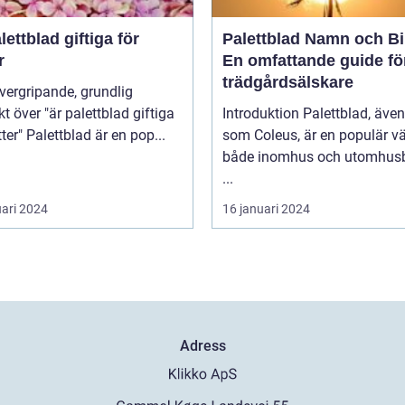
lettblad giftiga för
Palettblad Namn och Bi
r
En omfattande guide fö
trädgårdsälskare
kt över "är palettblad giftiga
Introduktion Palettblad, äve
för katter" Palettblad är en pop...
som Coleus, är en populär vä
både inomhus och utomhusb
...
uari 2024
16 januari 2024
Adress