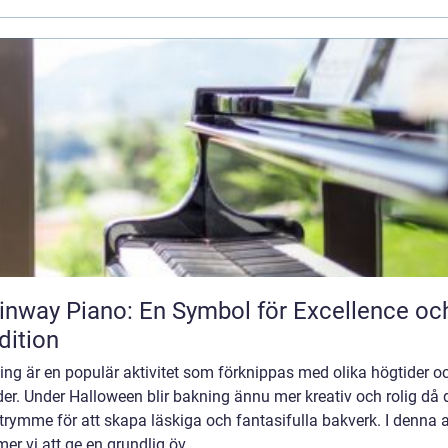
inway Piano: En Symbol för Excellence oc
dition
ng är en populär aktivitet som förknippas med olika högtider o
der. Under Halloween blir bakning ännu mer kreativ och rolig då 
trymme för att skapa läskiga och fantasifulla bakverk. I denna a
r vi att ge en grundlig öv...