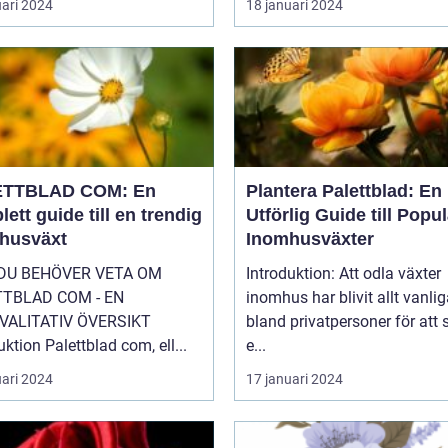
uari 2024
18 januari 2024
ETTBLAD COM: En
Plantera Palettblad: En
ett guide till en trendig
Utförlig Guide till Popu
husväxt
Inomhusväxter
 DU BEHÖVER VETA OM
Introduktion: Att odla växter
TTBLAD COM - EN
inomhus har blivit allt vanlig
VALITATIV ÖVERSIKT
bland privatpersoner för att
uktion Palettblad com, ell...
e...
uari 2024
17 januari 2024