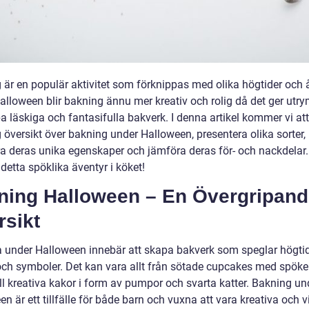
 är en populär aktivitet som förknippas med olika högtider och å
alloween blir bakning ännu mer kreativ och rolig då det ger utr
a läskiga och fantasifulla bakverk. I denna artikel kommer vi at
 översikt över bakning under Halloween, presentera olika sorter,
ra deras unika egenskaper och jämföra deras för- och nackdelar
etta spöklika äventyr i köket!
ning Halloween – En Övergripan
rsikt
a under Halloween innebär att skapa bakverk som speglar högti
ch symboler. Det kan vara allt från sötade cupcakes med spök
ill kreativa kakor i form av pumpor och svarta katter. Bakning un
n är ett tillfälle för både barn och vuxna att vara kreativa och 