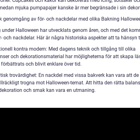
ioner. Cupcakes och kakor kan dekoreras med icing, sötsaker oc
, medan mjuka pumpapajer kanske är mer begränsade i sin dekor
sk genomgång av för- och nackdelar med olika Bakning Hallowe
 under Halloween har utvecklats genom åren, och med det ko
- och nackdelar. Här är några historiska aspekter att ta hänsyn ti
tionell kontra modern: Med dagens teknik och tillgång till olika
enser och dekorationsmaterial har möjligheterna för att skapa lä
förbättrats och blivit enklare över tid.
tisk trovärdighet: En nackdel med vissa bakverk kan vara att de
tillräckligt trogna mot Halloween-temat. Att hitta den rätta balan
dekoration och smak kan vara en utmaning.