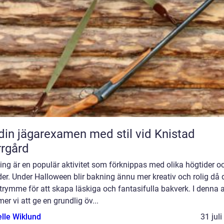
din jägarexamen med stil vid Knistad
rgård
ng är en populär aktivitet som förknippas med olika högtider o
der. Under Halloween blir bakning ännu mer kreativ och rolig då 
trymme för att skapa läskiga och fantasifulla bakverk. I denna a
r vi att ge en grundlig öv...
elle Wiklund
31 jul