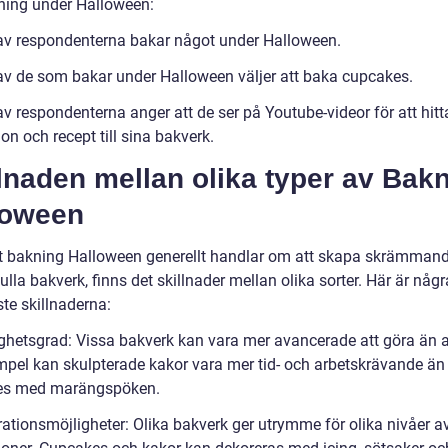
ing under Halloween:
av respondenterna bakar något under Halloween.
av de som bakar under Halloween väljer att baka cupcakes.
v respondenterna anger att de ser på Youtube-videor för att hitt
ion och recept till sina bakverk.
lnaden mellan olika typer av Bak
loween
tt bakning Halloween generellt handlar om att skapa skrämman
ulla bakverk, finns det skillnader mellan olika sorter. Här är någ
te skillnaderna:
ighetsgrad: Vissa bakverk kan vara mer avancerade att göra än 
empel kan skulpterade kakor vara mer tid- och arbetskrävande än 
es med marängspöken.
rationsmöjligheter: Olika bakverk ger utrymme för olika nivåer a