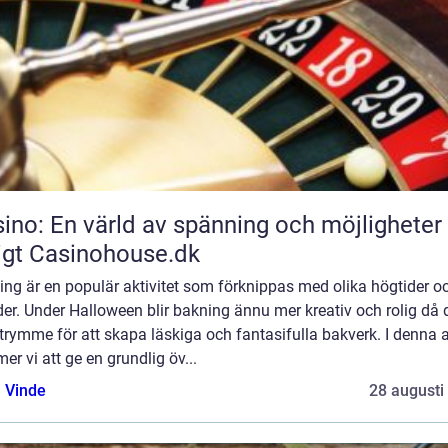
ino: En värld av spänning och möjligheter
igt Casinohouse.dk
ng är en populär aktivitet som förknippas med olika högtider o
der. Under Halloween blir bakning ännu mer kreativ och rolig då 
trymme för att skapa läskiga och fantasifulla bakverk. I denna a
r vi att ge en grundlig öv...
 Vinde
28 augusti