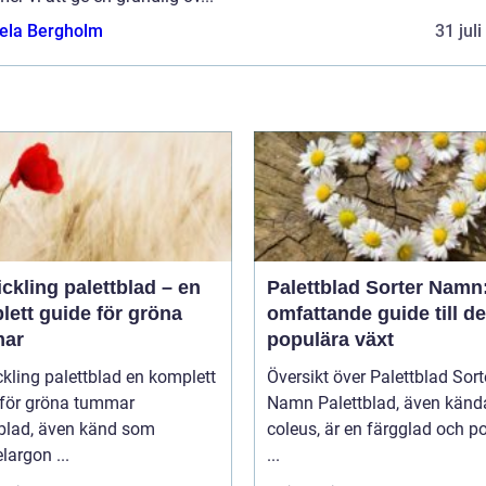
ela Bergholm
31 jul
ickling palettblad – en
Palettblad Sorter Namn
lett guide för gröna
omfattande guide till d
ar
populära växt
ing palettblad en komplett
Översikt över Palettblad Sort
 för gröna tummar
Namn Palettblad, även kända som
tblad, även känd som
coleus, är en färgglad och p
largon ...
...