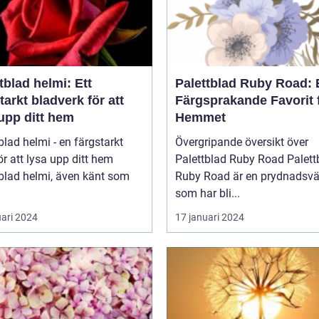
tblad helmi: Ett
Palettblad Ruby Road: 
tarkt bladverk för att
Färgsprakande Favorit 
upp ditt hem
Hemmet
blad helmi - en färgstarkt
Övergripande översikt över
ör att lysa upp ditt hem
Palettblad Ruby Road Palettblad
blad helmi, även känt som
Ruby Road är en prydnadsvä
som har bli...
uari 2024
17 januari 2024