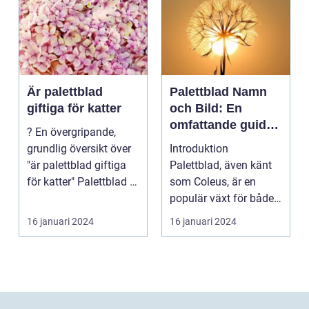
Är palettblad
Palettblad Namn
giftiga för katter
och Bild: En
omfattande guide
? En övergripande,
för
grundlig översikt över
Introduktion
trädgårdsälskare
"är palettblad giftiga
Palettblad, även känt
för katter" Palettblad är
som Coleus, är en
en pop...
populär växt för både
inomhus och
16 januari 2024
16 januari 2024
utomhusbruk. ...