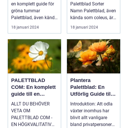
växt
en komplett guide för
Palettblad Sorter
gröna tummar
Namn Palettblad, även
Palettblad, även känd
kända som coleus, är
som krukpelargon ...
en färgglad och
18 januari 2024
18 januari 2024
populär ...
PALETTBLAD
Plantera
COM: En komplett
Palettblad: En
guide till en
Utförlig Guide till
trendig
Populära
ALLT DU BEHÖVER
Introduktion: Att odla
inomhusväxt
Inomhusväxter
VETA OM
växter inomhus har
PALETTBLAD COM -
blivit allt vanligare
EN HÖGKVALITATIV
bland privatpersoner