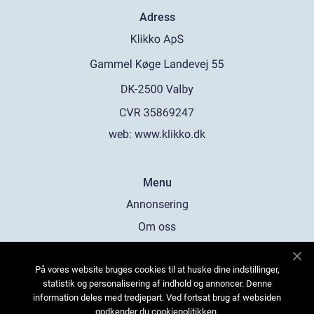
Adress
web:
www.klikko.dk
Menu
Annonsering
Om oss
Cookies
På vores website bruges cookies til at huske dine indstillinger,
Kontakta oss
statistik og personalisering af indhold og annoncer. Denne
Sitemap
information deles med tredjepart. Ved fortsat brug af websiden
godkender du cookiepolitikken.