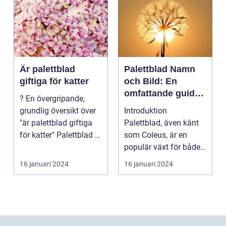
Är palettblad
Palettblad Namn
giftiga för katter
och Bild: En
omfattande guide
? En övergripande,
för
grundlig översikt över
Introduktion
trädgårdsälskare
"är palettblad giftiga
Palettblad, även känt
för katter" Palettblad är
som Coleus, är en
en pop...
populär växt för både
inomhus och
16 januari 2024
16 januari 2024
utomhusbruk. ...