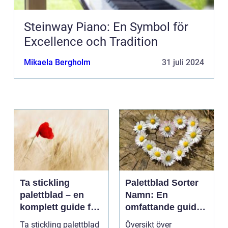
Steinway Piano: En Symbol för
Excellence och Tradition
Mikaela Bergholm
31 juli 2024
Ta stickling
Palettblad Sorter
palettblad – en
Namn: En
komplett guide för
omfattande guide
gröna tummar
till denna populära
Ta stickling palettblad
Översikt över