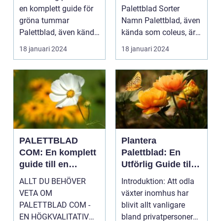
växt
en komplett guide för
Palettblad Sorter
gröna tummar
Namn Palettblad, även
Palettblad, även känd
kända som coleus, är
som krukpelargon ...
en färgglad och
18 januari 2024
18 januari 2024
populär ...
PALETTBLAD
Plantera
COM: En komplett
Palettblad: En
guide till en
Utförlig Guide till
trendig
Populära
ALLT DU BEHÖVER
Introduktion: Att odla
inomhusväxt
Inomhusväxter
VETA OM
växter inomhus har
PALETTBLAD COM -
blivit allt vanligare
EN HÖGKVALITATIV
bland privatpersoner