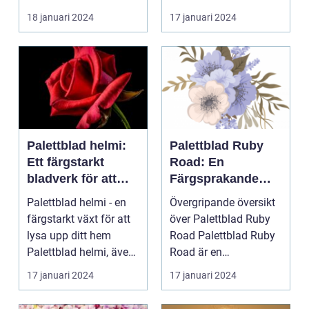
ÖVERSIKT Introduktion
för att skapa e...
18 januari 2024
17 januari 2024
Palettblad com, ell...
Palettblad helmi:
Palettblad Ruby
Ett färgstarkt
Road: En
bladverk för att
Färgsprakande
lysa upp ditt hem
Favorit för
Palettblad helmi - en
Övergripande översikt
Hemmet
färgstarkt växt för att
över Palettblad Ruby
lysa upp ditt hem
Road Palettblad Ruby
Palettblad helmi, även
Road är en
känt som col...
prydnadsväxt som har
17 januari 2024
17 januari 2024
bli...