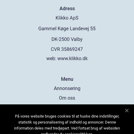
Adress
web:
www.klikko.dk
Menu
Annonsering
Om oss
Cookies
På vores website bruges cookies til at huske dine indstillinger,
Kontakta oss
statistik og personalisering af indhold og annoncer. Denne
Sitemap
information deles med tredjepart. Ved fortsat brug af websiden