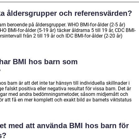
lka åldersgrupper och referensvärden?
barn beroende på åldersgrupper. WHO BMI-for-ålder (2-5 år)
 BMI-for-ålder (5-19 år) täcker åldrarna 5 till 19 år, CDC BMI-
rsintervall från 2 till 19 år och IDC BMI-for-ålder (2-20 år)
 har BMI hos barn som
?
arn är att det inte tar hänsyn till individuella skillnader i
alskt positiva eller negativa resultat för vissa barn. Det är
ningar med andra bedömningsmetoder, såsom midjemått och
att få en mer komplett och exakt bild av barnets viktstatus
 det med att använda BMI hos barn för
s?