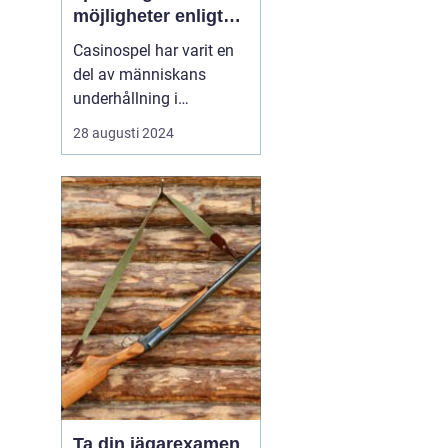
möjligheter enligt
Casinohouse.dk
Casinospel har varit en
del av människans
underhållning i
århundraden, där det
28 augusti 2024
ursprungligen var
förbehållet adel och
kungligheter. I dagens
moderna värld är
casinon tillgängliga för
alla, vilket e...
Ta din jägarexamen