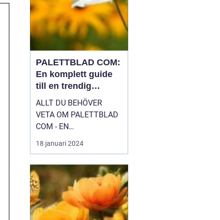
PALETTBLAD COM:
En komplett guide
till en trendig
inomhusväxt
ALLT DU BEHÖVER
VETA OM PALETTBLAD
COM - EN
HÖGKVALITATIV
18 januari 2024
ÖVERSIKT Introduktion
Palettblad com, eller
Calathea som det även
kallas, är en växt som
har blivit väldigt populär
bland