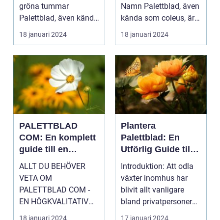
gröna tummar
Namn Palettblad, även
Palettblad, även känd
kända som coleus, är
som krukpelargon ...
en färgglad och
18 januari 2024
18 januari 2024
populär ...
PALETTBLAD
Plantera
COM: En komplett
Palettblad: En
guide till en
Utförlig Guide till
trendig
Populära
ALLT DU BEHÖVER
Introduktion: Att odla
inomhusväxt
Inomhusväxter
VETA OM
växter inomhus har
PALETTBLAD COM -
blivit allt vanligare
EN HÖGKVALITATIV
bland privatpersoner
ÖVERSIKT Introduktion
för att skapa e...
18 januari 2024
17 januari 2024