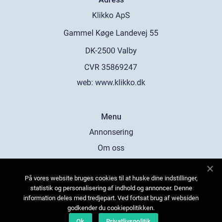
web:
www.klikko.dk
Menu
Annonsering
Om oss
Cookies
På vores website bruges cookies til at huske dine indstillinger,
Kontakta oss
statistik og personalisering af indhold og annoncer. Denne
Sitemap
information deles med tredjepart. Ved fortsat brug af websiden
godkender du cookiepolitikken.
Ok
Privatlivspolitik