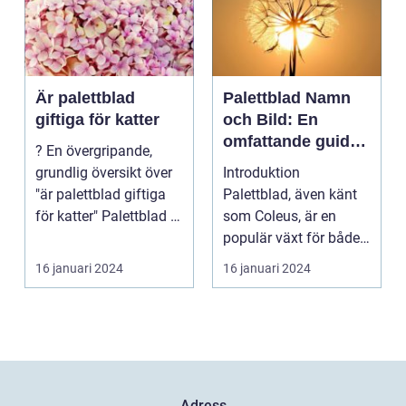
Är palettblad
Palettblad Namn
giftiga för katter
och Bild: En
omfattande guide
? En övergripande,
för
grundlig översikt över
Introduktion
trädgårdsälskare
"är palettblad giftiga
Palettblad, även känt
för katter" Palettblad är
som Coleus, är en
en pop...
populär växt för både
inomhus och
16 januari 2024
16 januari 2024
utomhusbruk. ...
Adress