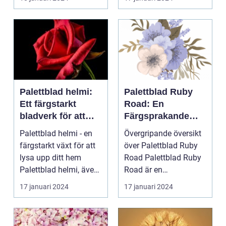
Palettblad com, ell...
Palettblad helmi:
Palettblad Ruby
Ett färgstarkt
Road: En
bladverk för att
Färgsprakande
lysa upp ditt hem
Favorit för
Palettblad helmi - en
Övergripande översikt
Hemmet
färgstarkt växt för att
över Palettblad Ruby
lysa upp ditt hem
Road Palettblad Ruby
Palettblad helmi, även
Road är en
känt som col...
prydnadsväxt som har
17 januari 2024
17 januari 2024
bli...