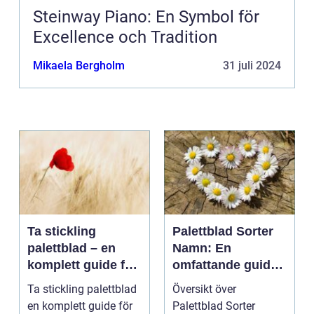
Steinway Piano: En Symbol för
Excellence och Tradition
Mikaela Bergholm
31 juli 2024
Ta stickling
Palettblad Sorter
palettblad – en
Namn: En
komplett guide för
omfattande guide
gröna tummar
till denna populära
Ta stickling palettblad
Översikt över
växt
en komplett guide för
Palettblad Sorter