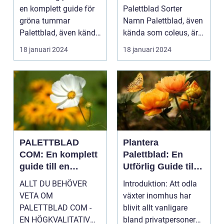
växt
en komplett guide för
Palettblad Sorter
gröna tummar
Namn Palettblad, även
Palettblad, även känd
kända som coleus, är
som krukpelargon ...
en färgglad och
18 januari 2024
18 januari 2024
populär ...
PALETTBLAD
Plantera
COM: En komplett
Palettblad: En
guide till en
Utförlig Guide till
trendig
Populära
ALLT DU BEHÖVER
Introduktion: Att odla
inomhusväxt
Inomhusväxter
VETA OM
växter inomhus har
PALETTBLAD COM -
blivit allt vanligare
EN HÖGKVALITATIV
bland privatpersoner