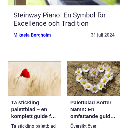
Steinway Piano: En Symbol för
Excellence och Tradition
Mikaela Bergholm
31 juli 2024
Ta stickling
Palettblad Sorter
palettblad – en
Namn: En
komplett guide för
omfattande guide
gröna tummar
till denna populära
Ta stickling palettblad
Översikt över