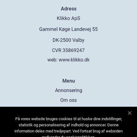
Adress
web:
www.klikko.dk
Menu
Annonsering
Om oss
Cookies
På vores website bruges cookies til at huske dine indstillinger,
Kontakta oss
statistik og personalisering af indhold og annoncer. Denne
Sitemap
information deles med tredjepart. Ved fortsat brug af websiden