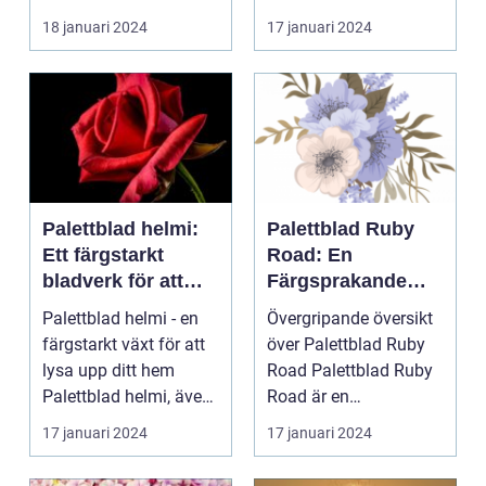
ÖVERSIKT Introduktion
för att skapa e...
18 januari 2024
17 januari 2024
Palettblad com, ell...
Palettblad helmi:
Palettblad Ruby
Ett färgstarkt
Road: En
bladverk för att
Färgsprakande
lysa upp ditt hem
Favorit för
Palettblad helmi - en
Övergripande översikt
Hemmet
färgstarkt växt för att
över Palettblad Ruby
lysa upp ditt hem
Road Palettblad Ruby
Palettblad helmi, även
Road är en
känt som col...
prydnadsväxt som har
17 januari 2024
17 januari 2024
bli...