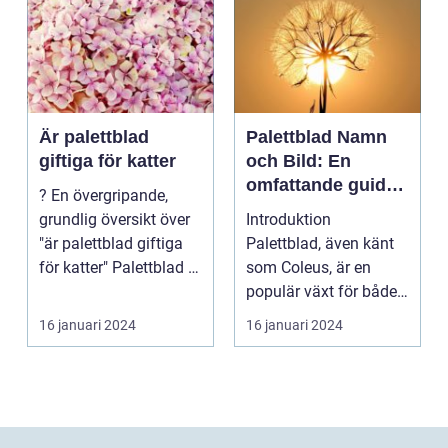
Är palettblad
Palettblad Namn
giftiga för katter
och Bild: En
omfattande guide
? En övergripande,
för
grundlig översikt över
Introduktion
trädgårdsälskare
"är palettblad giftiga
Palettblad, även känt
för katter" Palettblad är
som Coleus, är en
en pop...
populär växt för både
inomhus och
16 januari 2024
16 januari 2024
utomhusbruk. ...