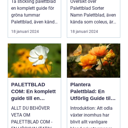
Ta stickling palettblad
Översikt över
växt
en komplett guide för
Palettblad Sorter
gröna tummar
Namn Palettblad, även
Palettblad, även känd
kända som coleus, är
som krukpelargon ...
en färgglad och
18 januari 2024
18 januari 2024
populär ...
PALETTBLAD
Plantera
COM: En komplett
Palettblad: En
guide till en
Utförlig Guide till
trendig
Populära
ALLT DU BEHÖVER
Introduktion: Att odla
inomhusväxt
Inomhusväxter
VETA OM
växter inomhus har
PALETTBLAD COM -
blivit allt vanligare