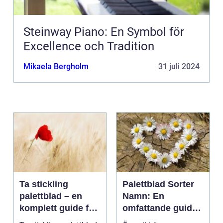
Steinway Piano: En Symbol för
Excellence och Tradition
Mikaela Bergholm
31 juli 2024
Ta stickling
Palettblad Sorter
palettblad – en
Namn: En
komplett guide för
omfattande guide
gröna tummar
till denna populära