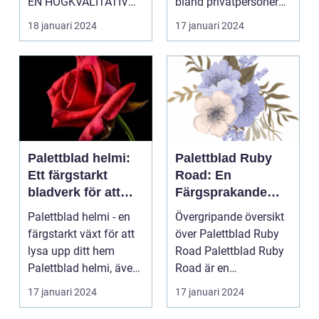
EN HÖGKVALITATIV
bland privatpersoner
ÖVERSIKT Introduktion
för att skapa e...
18 januari 2024
17 januari 2024
Palettblad com, ell...
Palettblad helmi:
Palettblad Ruby
Ett färgstarkt
Road: En
bladverk för att
Färgsprakande
lysa upp ditt hem
Favorit för
Palettblad helmi - en
Övergripande översikt
Hemmet
färgstarkt växt för att
över Palettblad Ruby
lysa upp ditt hem
Road Palettblad Ruby
Palettblad helmi, även
Road är en
känt som col...
prydnadsväxt som har
17 januari 2024
17 januari 2024
bli...