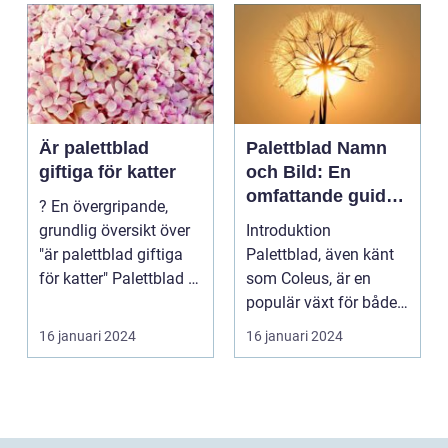
Är palettblad
Palettblad Namn
giftiga för katter
och Bild: En
omfattande guide
? En övergripande,
för
grundlig översikt över
Introduktion
trädgårdsälskare
"är palettblad giftiga
Palettblad, även känt
för katter" Palettblad är
som Coleus, är en
en pop...
populär växt för både
inomhus och
16 januari 2024
16 januari 2024
utomhusbruk. ...