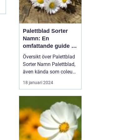
Palettblad Sorter
Namn: En
omfattande guide till
denna populära växt
Översikt över Palettblad
Sorter Namn Palettblad,
även kända som coleus,
är en färgglad och
18 januari 2024
populär växt som oftast
används som
prydnadsväxt inomhus
eller i trädgårdar. Med en
mängd olika sorter och
namn har dessa växter
blivit ett populärt val för
t...