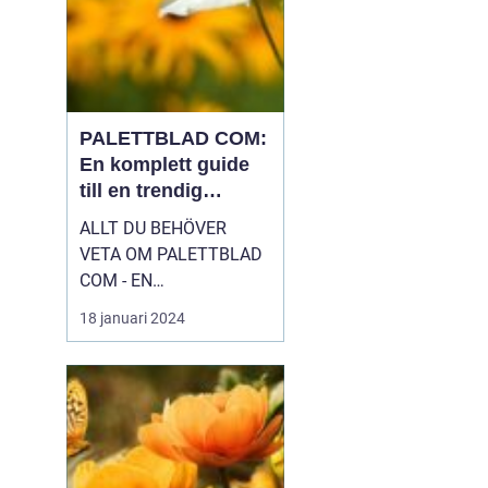
PALETTBLAD COM:
En komplett guide
till en trendig
inomhusväxt
ALLT DU BEHÖVER
VETA OM PALETTBLAD
COM - EN
HÖGKVALITATIV
18 januari 2024
ÖVERSIKT Introduktion
Palettblad com, eller
Calathea som det även
kallas, är en växt som
har blivit väldigt populär
bland