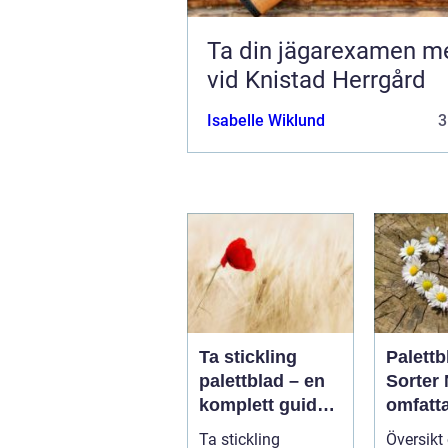
Ta din jägarexamen me
vid Knistad Herrgård
Isabelle Wiklund
3
Ta stickling
Palettb
palettblad – en
Sorter
komplett guide
omfatt
för gröna
guide t
Ta stickling
Översikt