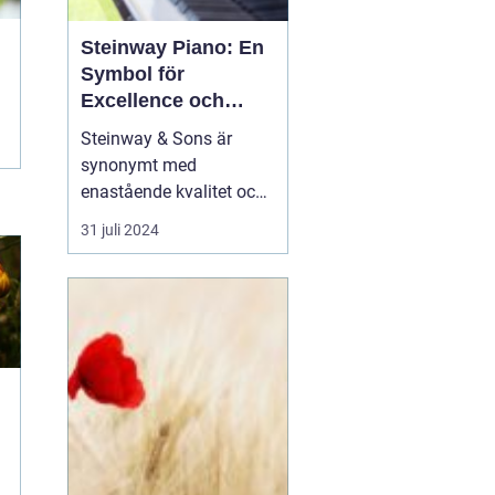
Steinway Piano: En
Symbol för
Excellence och
Tradition
Steinway & Sons är
synonymt med
enastående kvalitet och
arv inom världen av
31 juli 2024
pianon. Varje
Steinway
piano
är ett mästerverk
av hantv...