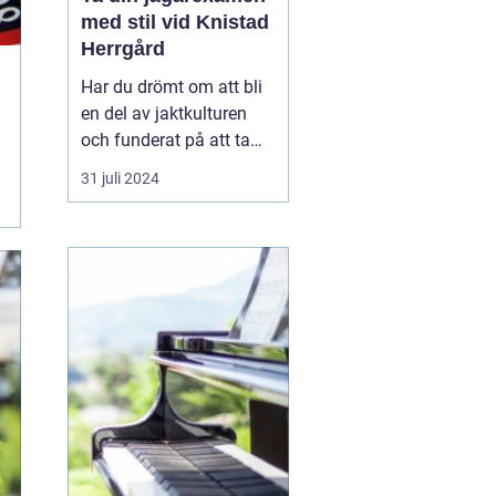
med stil vid Knistad
Herrgård
Har du drömt om att bli
en del av jaktkulturen
och funderat på att ta
jägarexamen? Då kan en
31 juli 2024
intensivkurs vara den
mest effektiva vägen att
nå ditt mål. På Knistad
Herrgård erbjuds
noggrant utformade...