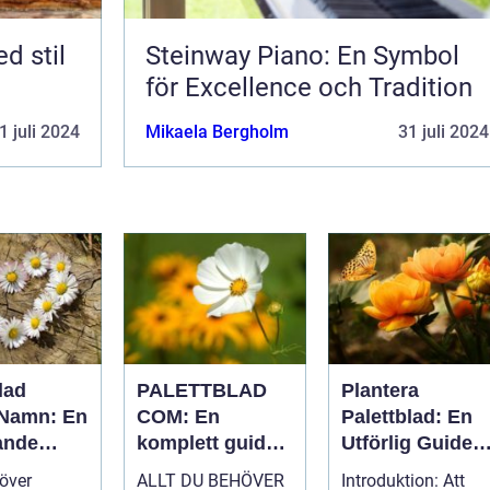
d stil
Steinway Piano: En Symbol
för Excellence och Tradition
1 juli 2024
Mikaela Bergholm
31 juli 2024
lad
PALETTBLAD
Plantera
 Namn: En
COM: En
Palettblad: En
ande
komplett guide
Utförlig Guide
ill denna
till en trendig
till Populära
 över
ALLT DU BEHÖVER
Introduktion: Att