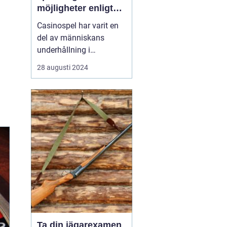
möjligheter enligt
Casinohouse.dk
Casinospel har varit en
del av människans
underhållning i
århundraden, där det
28 augusti 2024
ursprungligen var
förbehållet adel och
kungligheter. I dagens
moderna värld är
casinon tillgängliga för
alla, vilket e...
Ta din jägarexamen