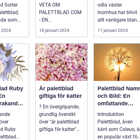
ra växt
inomhusväxt
Inomhusväxter
ad Sorter
VETA OM
odla växter
PALETTBLAD COM
inomhus har blivit
nda som
- EN
allt vanligare bland
r en
HÖGKVALITATIV
privatpersoner för
i 2024
18 januari 2024
17 januari 2024
 och
ÖVERSIKT
att skapa e...
..
Introduktion
Palettblad com, ell...
blad Ruby
Är palettblad
Palettblad Nam
En
giftiga för katter
och Bild: En
rakande
omfattande
? En övergripande,
 för
guide för
pande
grundlig översikt
Introduktion
t
trädgårdsälskar
över
över "är palettblad
Palettblad, även
e
ad Ruby
giftiga för katter"
känt som Coleus, ä
Palettblad är en
en populär växt för