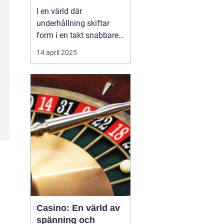
I en värld där
underhållning skiftar
form i en takt snabbare
än någonsin tidigare,
14 april 2025
står casinon som tidlösa
monument av spänning
och glamour. Från de
ikoniska ljusen i Las
Vegas till det digitala
lands...
Casino: En värld av
spänning och