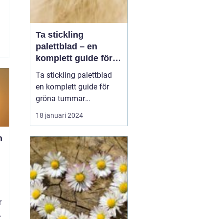
Ta stickling
palettblad – en
komplett guide för
gröna tummar
Ta stickling palettblad
en komplett guide för
gröna tummar
Palettblad, även känd
18 januari 2024
som krukpelargon eller
kinesisk alligatorbuske,
n
är en populär växt bland
trädgårdsentusiaster och
inomhusväxtsamlare. En
av de bästa sätten att
föröka denna vackra
r
väx...