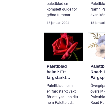
tummar
populä
palettblad en
Palettbl
komplett guide för
Namn Palettblad,
gröna tummar
även kä
Palettblad, även
coleus, ä
18 januari 2024
18 januar
känd som
färgglad
krukpelargon ...
populär .
Palettblad
Palett
helmi: Ett
Road: 
färgstarkt
Färgsp
bladverk för att
Favorit
Palettblad helmi -
Övergri
lysa upp ditt
Hemme
en färgstarkt växt
översikt 
hem
för att lysa upp ditt
Palettbl
hem Palettblad
Road Palettblad