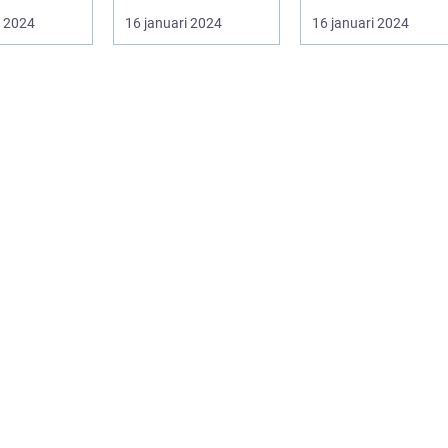
d är en
pop...
både inomhus och
i 2024
16 januari 2024
16 januari 2024
sväxt som
utomhusbruk. ...