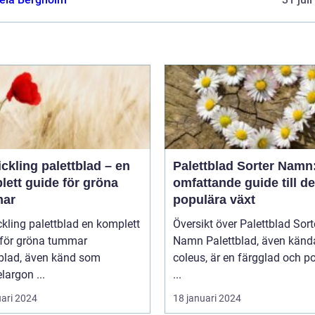
ickling palettblad – en
Palettblad Sorter Namn
lett guide för gröna
omfattande guide till d
ar
populära växt
ing palettblad en komplett
Översikt över Palettblad Sort
 för gröna tummar
Namn Palettblad, även kända som
tblad, även känd som
coleus, är en färgglad och p
largon ...
...
uari 2024
18 januari 2024