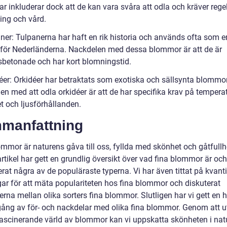
ar inkluderar dock att de kan vara svåra att odla och kräver reg
ing och vård.
aner: Tulpanerna har haft en rik historia och används ofta som e
för Nederländerna. Nackdelen med dessa blommor är att de är
betonade och har kort blomningstid.
déer: Orkidéer har betraktats som exotiska och sällsynta blommor
n med att odla orkidéer är att de har specifika krav på temperat
t och ljusförhållanden.
manfattning
ommor är naturens gåva till oss, fyllda med skönhet och gåtfullh
tikel har gett en grundlig översikt över vad fina blommor är och
rat några av de populäraste typerna. Vi har även tittat på kvanti
ar för att mäta populariteten hos fina blommor och diskuterat
erna mellan olika sorters fina blommor. Slutligen har vi gett en h
ng av för- och nackdelar med olika fina blommor. Genom att u
ascinerande värld av blommor kan vi uppskatta skönheten i nat