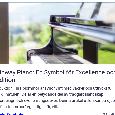
inway Piano: En Symbol för Excellence oc
dition
oduktion Fina blommor är synonymt med vacker och uttrycksfull
ik i naturen. De är en betydande del av trädgårdslandskap,
riördesign och evenemangsdékor. Denna artikel utforskar på djup
fina blommor” egentligen är, vilk...
ela Bergholm
31 jul