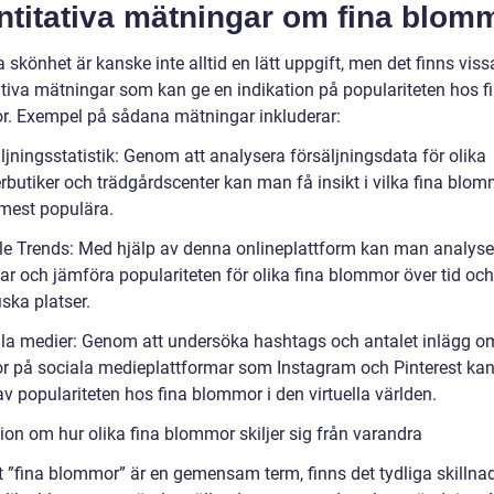
ntitativa mätningar om fina blom
 skönhet är kanske inte alltid en lätt uppgift, men det finns viss
ativa mätningar som kan ge en indikation på populariteten hos f
. Exempel på sådana mätningar inkluderar:
ljningsstatistik: Genom att analysera försäljningsdata för olika
rbutiker och trädgårdscenter kan man få insikt i vilka fina blo
mest populära.
le Trends: Med hjälp av denna onlineplattform kan man analyse
ar och jämföra populariteten för olika fina blommor över tid och
ska platser.
ala medier: Genom att undersöka hashtags och antalet inlägg o
 på sociala medieplattformar som Instagram och Pinterest ka
av populariteten hos fina blommor i den virtuella världen.
ion om hur olika fina blommor skiljer sig från varandra
tt ”fina blommor” är en gemensam term, finns det tydliga skillna