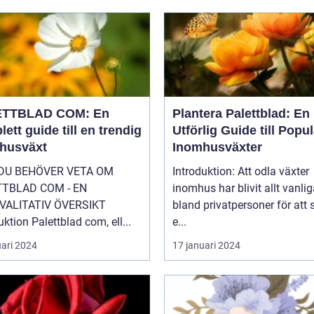
ETTBLAD COM: En
Plantera Palettblad: En
ett guide till en trendig
Utförlig Guide till Popu
husväxt
Inomhusväxter
 DU BEHÖVER VETA OM
Introduktion: Att odla växter
TTBLAD COM - EN
inomhus har blivit allt vanlig
VALITATIV ÖVERSIKT
bland privatpersoner för att
uktion Palettblad com, ell...
e...
uari 2024
17 januari 2024