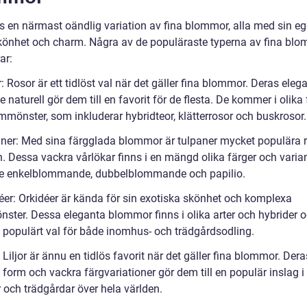
ns en närmast oändlig variation av fina blommor, alla med sin e
könhet och charm. Några av de populäraste typerna av fina bl
ar:
: Rosor är ett tidlöst val när det gäller fina blommor. Deras ele
 naturell gör dem till en favorit för de flesta. De kommer i olika 
mmönster, som inkluderar hybridteor, klätterrosor och buskrosor.
aner: Med sina färgglada blommor är tulpaner mycket populära 
n. Dessa vackra vårlökar finns i en mängd olika färger och varian
ve enkelblommande, dubbelblommande och papilio.
déer: Orkidéer är kända för sin exotiska skönhet och komplexa
ster. Dessa eleganta blommor finns i olika arter och hybrider o
tt populärt val för både inomhus- och trädgårdsodling.
r: Liljor är ännu en tidlös favorit när det gäller fina blommor. Dera
 form och vackra färgvariationer gör dem till en populär inslag i
 och trädgårdar över hela världen.