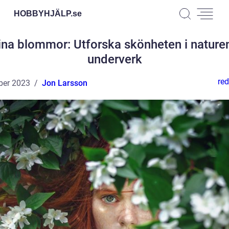
HOBBYHJÄLP.
se
ina blommor: Utforska skönheten i nature
underverk
red
ber 2023
Jon Larsson