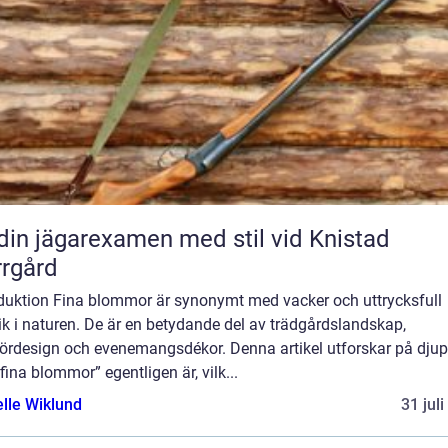
din jägarexamen med stil vid Knistad
rgård
oduktion Fina blommor är synonymt med vacker och uttrycksfull
ik i naturen. De är en betydande del av trädgårdslandskap,
riördesign och evenemangsdékor. Denna artikel utforskar på djup
fina blommor” egentligen är, vilk...
elle Wiklund
31 jul