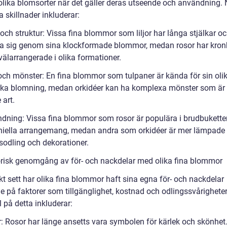
olika blomsorter när det gäller deras utseende och användning.
 skillnader inkluderar:
och struktur: Vissa fina blommor som liljor har långa stjälkar o
a sig genom sina klockformade blommor, medan rosor har kron
välarrangerade i olika formationer.
och mönster: En fina blommor som tulpaner är kända för sin oli
rka blomning, medan orkidéer kan ha komplexa mönster som är
 art.
dning: Vissa fina blommor som rosor är populära i brudbukette
iella arrangemang, medan andra som orkidéer är mer lämpade 
odling och dekorationer.
orisk genomgång av för- och nackdelar med olika fina blommor
kt sett har olika fina blommor haft sina egna för- och nackdelar
e på faktorer som tillgänglighet, kostnad och odlingssvårighete
 på detta inkluderar:
r: Rosor har länge ansetts vara symbolen för kärlek och skönhet