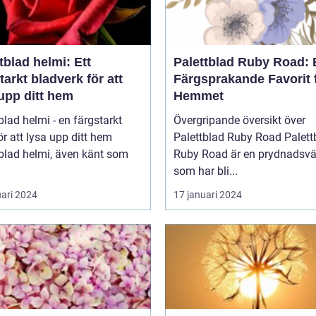
tblad helmi: Ett
Palettblad Ruby Road: 
tarkt bladverk för att
Färgsprakande Favorit 
upp ditt hem
Hemmet
blad helmi - en färgstarkt
Övergripande översikt över
ör att lysa upp ditt hem
Palettblad Ruby Road Palettblad
blad helmi, även känt som
Ruby Road är en prydnadsvä
som har bli...
uari 2024
17 januari 2024