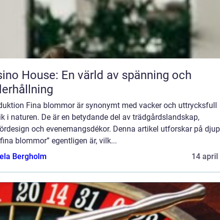
ino House: En värld av spänning och
erhållning
oduktion Fina blommor är synonymt med vacker och uttrycksfull
ik i naturen. De är en betydande del av trädgårdslandskap,
riördesign och evenemangsdékor. Denna artikel utforskar på djup
fina blommor” egentligen är, vilk...
ela Bergholm
14 april