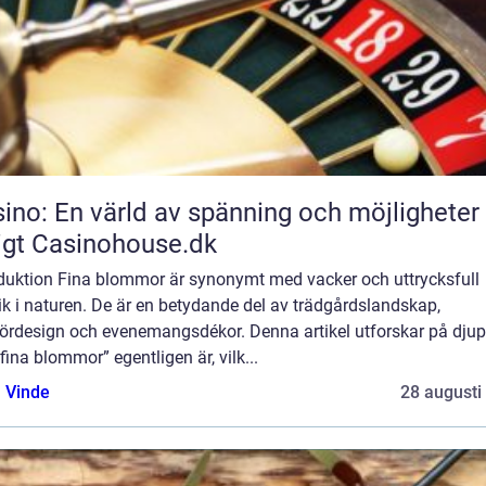
ino: En värld av spänning och möjligheter
igt Casinohouse.dk
oduktion Fina blommor är synonymt med vacker och uttrycksfull
ik i naturen. De är en betydande del av trädgårdslandskap,
riördesign och evenemangsdékor. Denna artikel utforskar på djup
fina blommor” egentligen är, vilk...
 Vinde
28 augusti