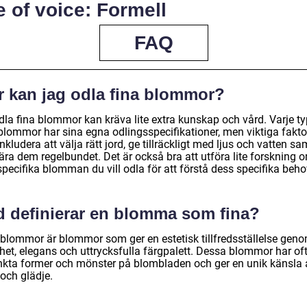
 of voice: Formell
FAQ
r kan jag odla fina blommor?
dla fina blommor kan kräva lite extra kunskap och vård. Varje ty
 blommor har sina egna odlingsspecifikationer, men viktiga fakto
nkludera att välja rätt jord, ge tillräckligt med ljus och vatten sa
ära dem regelbundet. Det är också bra att utföra lite forskning 
pecifika blomman du vill odla för att förstå dess specifika beho
d definierar en blomma som fina?
 blommor är blommor som ger en estetisk tillfredsställelse geno
het, elegans och uttrycksfulla färgpalett. Dessa blommor har of
inkta former och mönster på blombladen och ger en unik känsla 
och glädje.