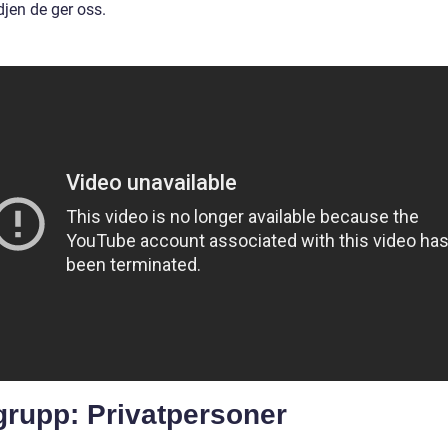
djen de ger oss.
grupp: Privatpersoner