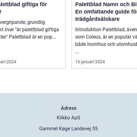
lettblad giftiga för
Palettblad Namn och Bi
r
En omfattande guide fö
trädgårdsälskare
kt över "är palettblad giftiga
Introduktion Palettblad, äve
för katter" Palettblad är en pop...
som Coleus, är en populär vä
både inomhus och utomhusb
...
uari 2024
16 januari 2024
Adress