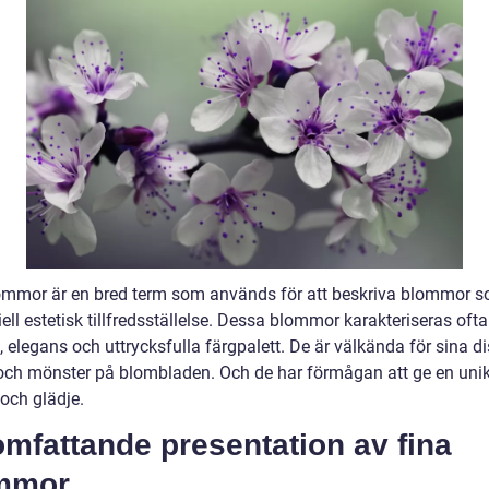
ommor är en bred term som används för att beskriva blommor s
ell estetisk tillfredsställelse. Dessa blommor karakteriseras ofta
 elegans och uttrycksfulla färgpalett. De är välkända för sina di
och mönster på blombladen. Och de har förmågan att ge en uni
och glädje.
mfattande presentation av fina
mmor