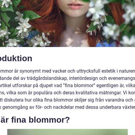
oduktion
ommor är synonymt med vacker och uttrycksfull estetik i naturen
dande del av trädgårdslandskap, interiördesign och evenemangs
tikel utforskar på djupet vad ”fina blommor” egentligen är, vilka
ns, vilka som är populära och deras kvalitativa mätningar. Vi k
t diskutera hur olika fina blommor skiljer sig från varandra och
sk genomgång av för- och nackdelar med dessa underbara växter
 är fina blommor?