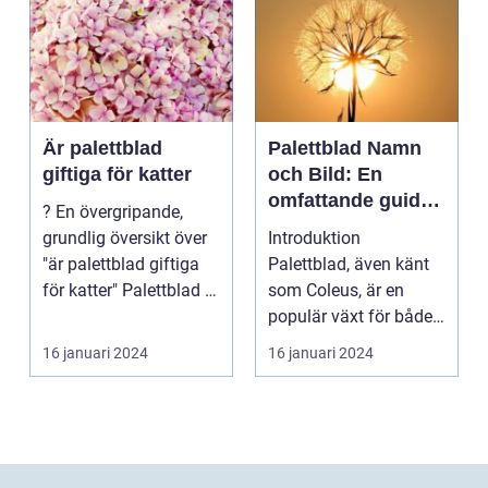
Är palettblad
Palettblad Namn
giftiga för katter
och Bild: En
omfattande guide
? En övergripande,
för
grundlig översikt över
Introduktion
trädgårdsälskare
"är palettblad giftiga
Palettblad, även känt
för katter" Palettblad är
som Coleus, är en
en pop...
populär växt för både
inomhus och
16 januari 2024
16 januari 2024
utomhusbruk. ...