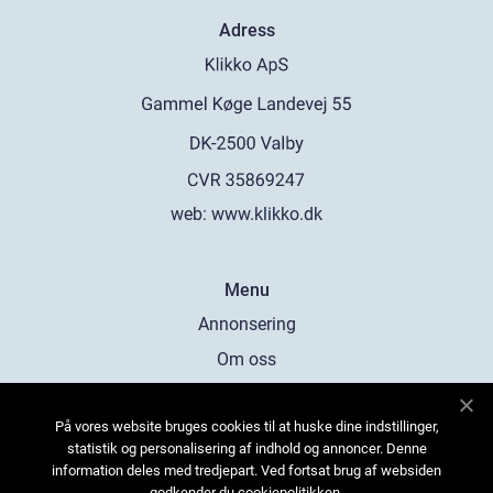
Adress
web:
www.klikko.dk
Menu
Annonsering
Om oss
Cookies
På vores website bruges cookies til at huske dine indstillinger,
Kontakta oss
statistik og personalisering af indhold og annoncer. Denne
Sitemap
information deles med tredjepart. Ved fortsat brug af websiden
godkender du cookiepolitikken.