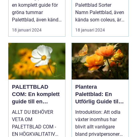
växt
en komplett guide för
Palettblad Sorter
gröna tummar
Namn Palettblad, även
Palettblad, även känd
kända som coleus, är
som krukpelargon ...
en färgglad och
18 januari 2024
18 januari 2024
populär ...
PALETTBLAD
Plantera
COM: En komplett
Palettblad: En
guide till en
Utförlig Guide till
trendig
Populära
ALLT DU BEHÖVER
Introduktion: Att odla
inomhusväxt
Inomhusväxter
VETA OM
växter inomhus har
PALETTBLAD COM -
blivit allt vanligare
EN HÖGKVALITATIV
bland privatpersoner