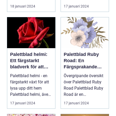
ÖVERSIKT Introduktion
för att skapa e...
18 januari 2024
17 januari 2024
Palettblad com, ell...
Palettblad helmi:
Palettblad Ruby
Ett färgstarkt
Road: En
bladverk för att
Färgsprakande
lysa upp ditt hem
Favorit för
Palettblad helmi - en
Övergripande översikt
Hemmet
färgstarkt växt för att
över Palettblad Ruby
lysa upp ditt hem
Road Palettblad Ruby
Palettblad helmi, även
Road är en
känt som col...
prydnadsväxt som har
17 januari 2024
17 januari 2024
bli...