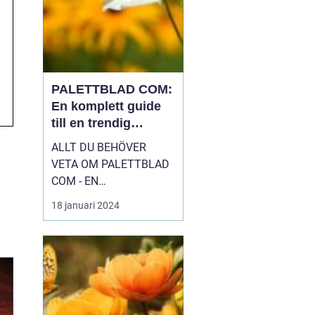
PALETTBLAD COM:
En komplett guide
till en trendig
inomhusväxt
ALLT DU BEHÖVER
VETA OM PALETTBLAD
COM - EN
HÖGKVALITATIV
18 januari 2024
ÖVERSIKT Introduktion
Palettblad com, eller
Calathea som det även
kallas, är en växt som
har blivit väldigt populär
bland