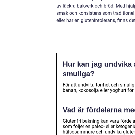
av läckra bakverk och bröd. Med hjä
smak och konsistens som traditionell
eller har en glutenintolerans, finns de
Hur kan jag undvika a
smuliga?
För att undvika torrhet och smuli
banan, kokosolja eller yoghurt för 
Vad är fördelarna me
Glutenfri bakning kan vara fördelak
som följer en paleo- eller ketogeni
hälsosammare och undvika glute