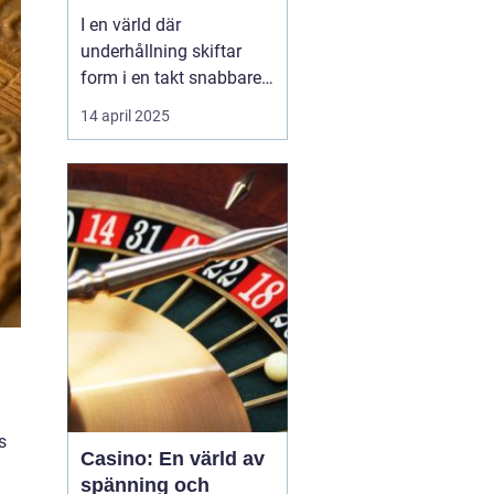
I en värld där
underhållning skiftar
form i en takt snabbare
än någonsin tidigare,
14 april 2025
står casinon som tidlösa
monument av spänning
och glamour. Från de
ikoniska ljusen i Las
Vegas till det digitala
lands...
s
Casino: En värld av
a
spänning och