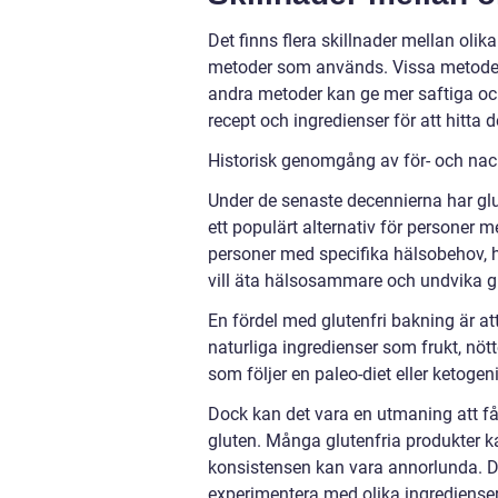
Det finns flera skillnader mellan olik
metoder som används. Vissa metoder
andra metoder kan ge mer saftiga och
recept och ingredienser för att hitt
Historisk genomgång av för- och nac
Under de senaste decennierna har glute
ett populärt alternativ för personer m
personer med specifika hälsobehov, ha
vill äta hälsosammare och undvika g
En fördel med glutenfri bakning är 
naturliga ingredienser som frukt, nött
som följer en paleo-diet eller ketoge
Dock kan det vara en utmaning att 
gluten. Många glutenfria produkter k
konsistensen kan vara annorlunda. Det
experimentera med olika ingredienser f