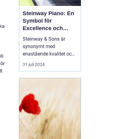
Steinway Piano: En
Symbol för
ika
Excellence och
Tradition
Steinway & Sons är
synonymt med
enastående kvalitet och
li
arv inom världen av
för
31 juli 2024
pianon. Varje
Steinway
lt
piano
är ett mästerverk
av hantv...