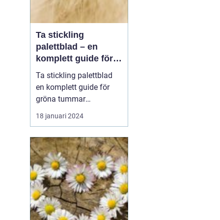
Ta stickling
palettblad – en
komplett guide för
gröna tummar
Ta stickling palettblad
en komplett guide för
gröna tummar
Palettblad, även känd
18 januari 2024
som krukpelargon eller
kinesisk alligatorbuske,
är en populär växt bland
trädgårdsentusiaster och
inomhusväxtsamlare. En
av de bästa sätten att
föröka denna vackra
väx...
a