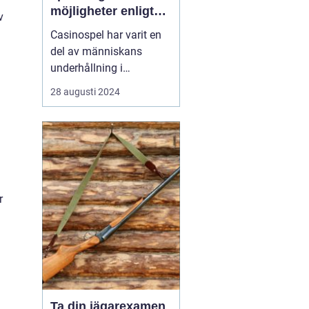
möjligheter enligt
v
Casinohouse.dk
Casinospel har varit en
del av människans
underhållning i
århundraden, där det
28 augusti 2024
ursprungligen var
förbehållet adel och
kungligheter. I dagens
moderna värld är
casinon tillgängliga för
alla, vilket e...
r
Ta din jägarexamen