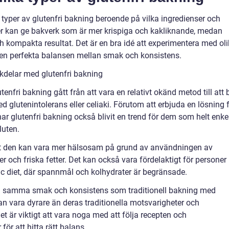
a typer av glutenfri bakning beroende på vilka ingredienser och
 kan ge bakverk som är mer krispiga och kakliknande, medan
 kompakta resultat. Det är en bra idé att experimentera med ol
a den perfekta balansen mellan smak och konsistens.
kdelar med glutenfri bakning
nfri bakning gått från att vara en relativt okänd metod till att b
ed glutenintolerans eller celiaki. Förutom att erbjuda en lösning 
r glutenfri bakning också blivit en trend för dem som helt enke
luten.
att den kan vara mer hälsosam på grund av användningen av
er och friska fetter. Det kan också vara fördelaktigt för personer
nic diet, där spannmål och kolhydrater är begränsade.
få samma smak och konsistens som traditionell bakning med
an vara dyrare än deras traditionella motsvarigheter och
 är viktigt att vara noga med att följa recepten och
ör att hitta rätt balans.