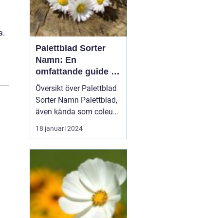
a.
Palettblad Sorter
Namn: En
omfattande guide till
denna populära växt
Översikt över Palettblad
Sorter Namn Palettblad,
även kända som coleus,
är en färgglad och
18 januari 2024
populär växt som oftast
används som
prydnadsväxt inomhus
eller i trädgårdar. Med en
mängd olika sorter och
namn har dessa växter
blivit ett populärt val för
t...