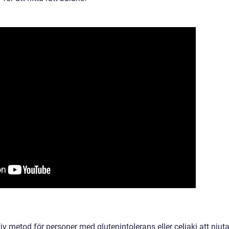
iv metod för personer med glutenintolerans eller celiaki att njut