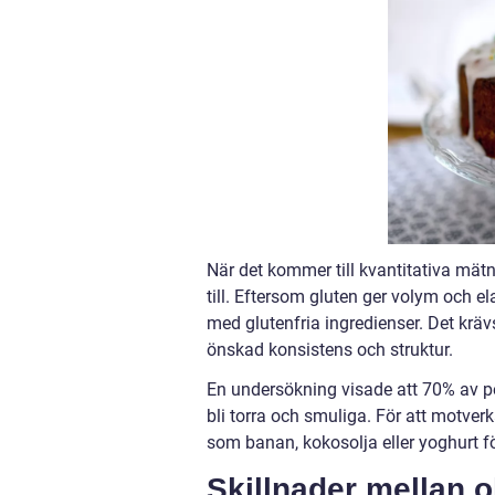
När det kommer till kvantitativa mätn
till. Eftersom gluten ger volym och e
med glutenfria ingredienser. Det krä
önskad konsistens och struktur.
En undersökning visade att 70% av pe
bli torra och smuliga. För att motver
som banan, kokosolja eller yoghurt f
Skillnader mellan o