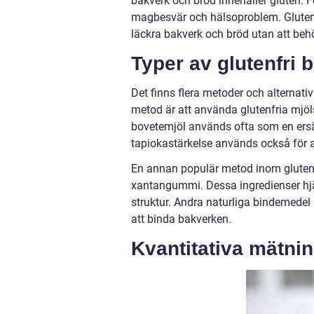
bakverk och bröd innehåller gluten. F
magbesvär och hälsoproblem. Glutenfr
läckra bakverk och bröd utan att behö
Typer av glutenfri
Det finns flera metoder och alternat
metod är att använda glutenfria mjöl
bovetemjöl används ofta som en ersät
tapiokastärkelse används också för at
En annan populär metod inom gluten
xantangummi. Dessa ingredienser hjä
struktur. Andra naturliga bindemedel
att binda bakverken.
Kvantitativa mätnin