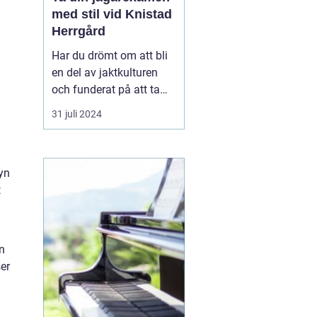
med stil vid Knistad
Herrgård
Har du drömt om att bli
en del av jaktkulturen
och funderat på att ta
jägarexamen? Då kan en
31 juli 2024
intensivkurs vara den
mest effektiva vägen att
nå ditt mål. På Knistad
syn
Herrgård erbjuds
t
noggrant utformade...
n
ser