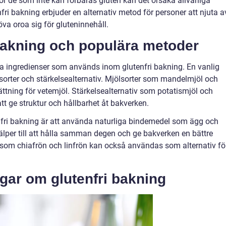
ör de som inte kan förbäras gluten kan det orsaka allvarliga
i bakning erbjuder en alternativ metod för personer att njuta a
va oroa sig för gluteninnehåll.
 bakning och populära metoder
iva ingredienser som används inom glutenfri bakning. En vanlig
sorter och stärkelsealternativ. Mjölsorter som mandelmjöl och
tning för vetemjöl. Stärkelsealternativ som potatismjöl och
t ge struktur och hållbarhet åt bakverken.
fri bakning är att använda naturliga bindemedel som ägg och
lper till att hålla samman degen och ge bakverken en bättre
 som chiafrön och linfrön kan också användas som alternativ fö
gar om glutenfri bakning