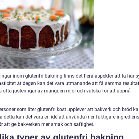
ingar inom glutenfri bakning finns det flera aspekter att ta hän
lasticitet åt degen kan det vara utmanande att få samma resulta
vs ofta justeringar av mängden mjöl och vätska för att uppnå
rsoner som äter glutenfri kost upplever att bakverk och bröd ka
ka detta kan det vara en idé att använda mer fuktigare ingredien
ör att ge bakverken mer smak och saftighet.
lika typer av glutenfri bakning