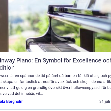
inway Piano: En Symbol för Excellence oc
dition
ween är en spännande tid på året då barnen får klä ut sig och p
tt skapa en fantastisk atmosfär av skräck och skoj. I denna artik
r vi att ge dig en grundlig översikt över halloweenpyssel för ba
sive vad det innebär, vil...
ela Bergholm
31 jul