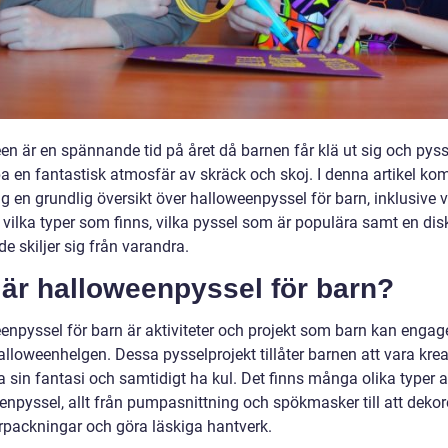
en är en spännande tid på året då barnen får klä ut sig och pyss
pa en fantastisk atmosfär av skräck och skoj. I denna artikel ko
ig en grundlig översikt över halloweenpyssel för barn, inklusive 
, vilka typer som finns, vilka pyssel som är populära samt en di
e skiljer sig från varandra.
 är halloweenpyssel för barn?
enpyssel för barn är aktiviteter och projekt som barn kan engage
lloweenhelgen. Dessa pysselprojekt tillåter barnen att vara krea
 sin fantasi och samtidigt ha kul. Det finns många olika typer 
enpyssel, allt från pumpasnittning och spökmasker till att dekor
rpackningar och göra läskiga hantverk.