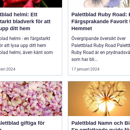
tblad helmi: Ett
Palettblad Ruby Road: 
tarkt bladverk för att
Färgsprakande Favorit 
upp ditt hem
Hemmet
blad helmi - en färgstarkt
Övergripande översikt över
ör att lysa upp ditt hem
Palettblad Ruby Road Palettblad
blad helmi, även känt som
Ruby Road är en prydnadsvä
som har bli...
uari 2024
17 januari 2024
lettblad giftiga för
Palettblad Namn och Bi