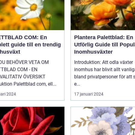
ETTBLAD COM: En
Plantera Palettblad: En
ett guide till en trendig
Utförlig Guide till Popu
husväxt
Inomhusväxter
 DU BEHÖVER VETA OM
Introduktion: Att odla växter
TTBLAD COM - EN
inomhus har blivit allt vanlig
VALITATIV ÖVERSIKT
bland privatpersoner för att
uktion Palettblad com, ell...
e...
uari 2024
17 januari 2024