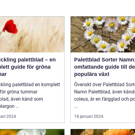
ickling palettblad – en
Palettblad Sorter Namn
lett guide för gröna
omfattande guide till d
ar
populära växt
ing palettblad en komplett
Översikt över Palettblad Sort
 för gröna tummar
Namn Palettblad, även kända som
tblad, även känd som
coleus, är en färgglad och p
largon ...
...
uari 2024
18 januari 2024