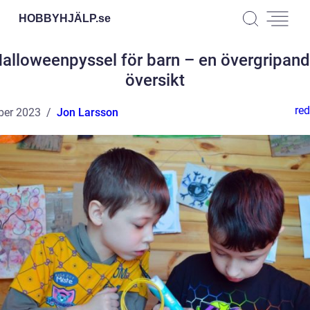
HOBBYHJÄLP.
se
alloweenpyssel för barn – en övergripan
översikt
red
ber 2023
Jon Larsson