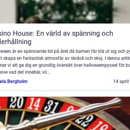
ino House: En värld av spänning och
erhållning
ween är en spännande tid på året då barnen får klä ut sig och p
tt skapa en fantastisk atmosfär av skräck och skoj. I denna artik
r vi att ge dig en grundlig översikt över halloweenpyssel för ba
sive vad det innebär, vil...
ela Bergholm
14 april