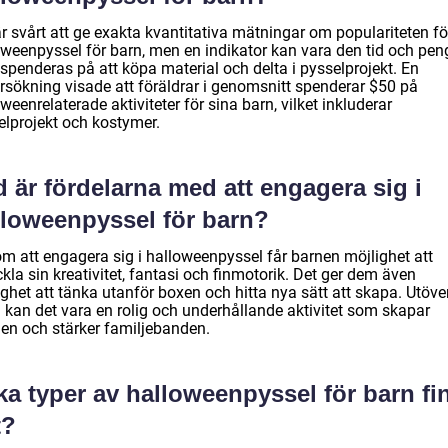
r svårt att ge exakta kvantitativa mätningar om populariteten fö
oweenpyssel för barn, men en indikator kan vara den tid och pen
spenderas på att köpa material och delta i pysselprojekt. En
rsökning visade att föräldrar i genomsnitt spenderar $50 på
weenrelaterade aktiviteter för sina barn, vilket inkluderar
elprojekt och kostymer.
 är fördelarna med att engagera sig i
lloweenpyssel för barn?
m att engagera sig i halloweenpyssel får barnen möjlighet att
kla sin kreativitet, fantasi och finmotorik. Det ger dem även
ghet att tänka utanför boxen och hitta nya sätt att skapa. Utöve
a kan det vara en rolig och underhållande aktivitet som skapar
en och stärker familjebanden.
ka typer av halloweenpyssel för barn fi
t?