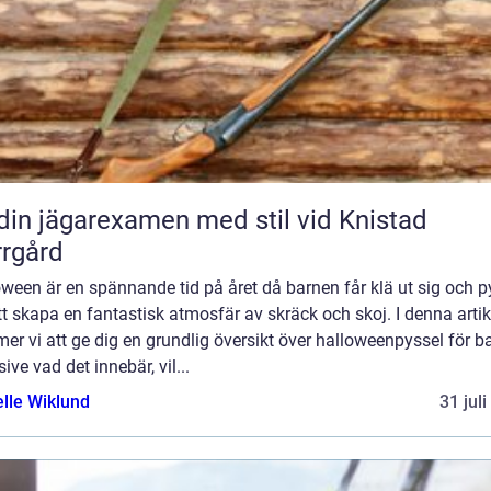
din jägarexamen med stil vid Knistad
rgård
ween är en spännande tid på året då barnen får klä ut sig och p
tt skapa en fantastisk atmosfär av skräck och skoj. I denna artik
r vi att ge dig en grundlig översikt över halloweenpyssel för ba
sive vad det innebär, vil...
elle Wiklund
31 jul