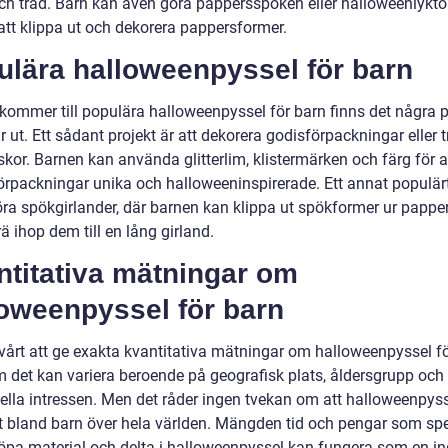
och tråd. Barn kan även göra pappersspöken eller halloweenlykto
tt klippa ut och dekorera pappersformer.
ulära halloweenpyssel för barn
 kommer till populära halloweenpyssel för barn finns det några p
 ut. Ett sådant projekt är att dekorera godisförpackningar eller tr
skor. Barnen kan använda glitterlim, klistermärken och färg för a
örpackningar unika och halloweeninspirerade. Ett annat populär
göra spökgirlander, där barnen kan klippa ut spökformer ur pappe
ä ihop dem till en lång girland.
ntitativa mätningar om
loweenpyssel för barn
svårt att ge exakta kvantitativa mätningar om halloweenpyssel fö
m det kan variera beroende på geografisk plats, åldersgrupp och
uella intressen. Men det råder ingen tvekan om att halloweenpyss
t bland barn över hela världen. Mängden tid och pengar som sp
köpa material och delta i halloweenpyssel kan fungera som en in