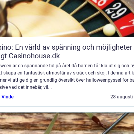
ino: En värld av spänning och möjligheter
igt Casinohouse.dk
ween är en spännande tid på året då barnen får klä ut sig och p
tt skapa en fantastisk atmosfär av skräck och skoj. I denna artik
r vi att ge dig en grundlig översikt över halloweenpyssel för ba
sive vad det innebär, vil...
 Vinde
28 augusti