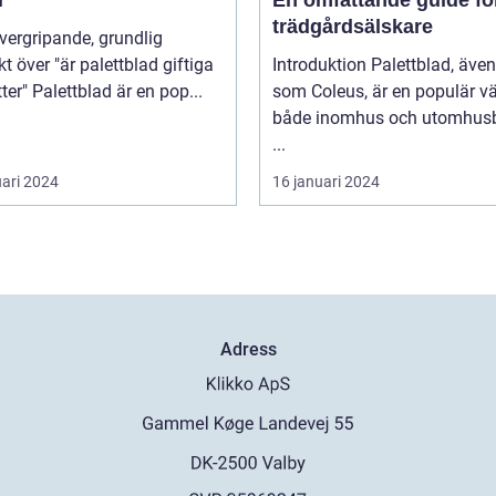
r
En omfattande guide fö
trädgårdsälskare
kt över "är palettblad giftiga
Introduktion Palettblad, äve
för katter" Palettblad är en pop...
som Coleus, är en populär vä
både inomhus och utomhusb
...
uari 2024
16 januari 2024
Adress