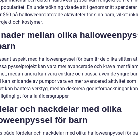
 popularitet. En undersökning visade att i genomsnitt spenderar
r $50 på halloweenrelaterade aktiviteter för sina barn, vilket ink
rojekt och kostymer.
lnader mellan olika halloweenpys
barn
essant aspekt med halloweenpyssel för barn är de olika sätten at
ssa pysselprojekt kan vara mer avancerade och kräva mer tåla
ghet, medan andra kan vara enklare och passa även de yngre barn
 kan snidande av pumpor vara en mer avancerad aktivitet som 
net kan hantera verktyg, medan dekorera godisförpackningar kan
illgängligt för alla åldersgrupper.
delar och nackdelar med olika
loweenpyssel för barn
ns både fördelar och nackdelar med olika halloweenpyssel för ba