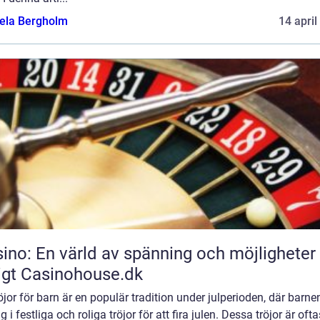
ela Bergholm
14 april
ino: En värld av spänning och möjligheter
igt Casinohouse.dk
öjor för barn är en populär tradition under julperioden, där barne
ig i festliga och roliga tröjor för att fira julen. Dessa tröjor är ofta