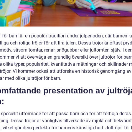
r för barn är en populär tradition under julperioden, där barnen k
stliga och roliga tröjor för att fira julen. Dessa tröjor är oftast p
lmotiv, såsom tomtar, renar, snögubbar eller jultomten själv. I de
kommer vi att överväga en grundlig översikt över jultröjor för barn
e olika typer, popularitet, kvantitativa mätningar och skillnader 
ltröjor. Vi kommer också att utforska en historisk genomgång av 
r med olika jultröjor för barn.
mfattande presentation av jultröj
:
r speciellt utformade för att passa barn och för att förhöja deras
ing. Dessa tröjor är vanligtvis tillverkade av mjukt och bekvämt
, vilket gör dem perfekta för barnens känsliga hud. Jultröjor för