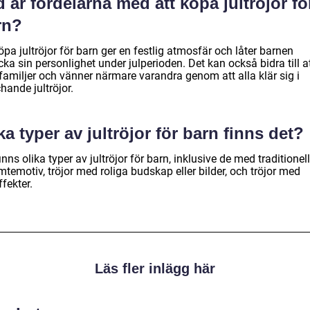
 är fördelarna med att köpa jultröjor fö
rn?
öpa jultröjor för barn ger en festlig atmosfär och låter barnen
cka sin personlighet under julperioden. Det kan också bidra till a
familjer och vänner närmare varandra genom att alla klär sig i
hande jultröjor.
ka typer av jultröjor för barn finns det?
inns olika typer av jultröjor för barn, inklusive de med traditionel
mtemotiv, tröjor med roliga budskap eller bilder, och tröjor med
ffekter.
Läs fler inlägg här