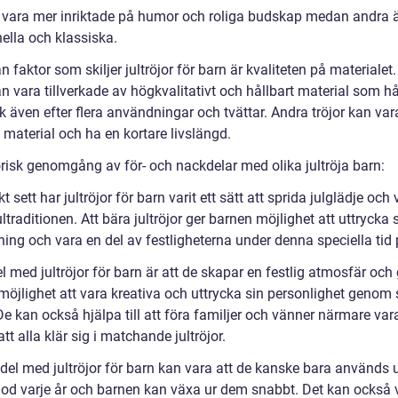
or vara mer inriktade på humor och roliga budskap medan andra 
nella och klassiska.
 faktor som skiljer jultröjor för barn är kvaliteten på materialet
an vara tillverkade av högkvalitativt och hållbart material som hål
k även efter flera användningar och tvättar. Andra tröjor kan var
e material och ha en kortare livslängd.
orisk genomgång av för- och nackdelar med olika jultröja barn:
kt sett har jultröjor för barn varit ett sätt att sprida julglädje och
ultraditionen. Att bära jultröjor ger barnen möjlighet att uttrycka 
ing och vara en del av festligheterna under denna speciella tid 
l med jultröjor för barn är att de skapar en festlig atmosfär och 
möjlighet att vara kreativa och uttrycka sin personlighet genom 
De kan också hjälpa till att föra familjer och vänner närmare va
t alla klär sig i matchande jultröjor.
del med jultröjor för barn kan vara att de kanske bara används 
riod varje år och barnen kan växa ur dem snabbt. Det kan också 