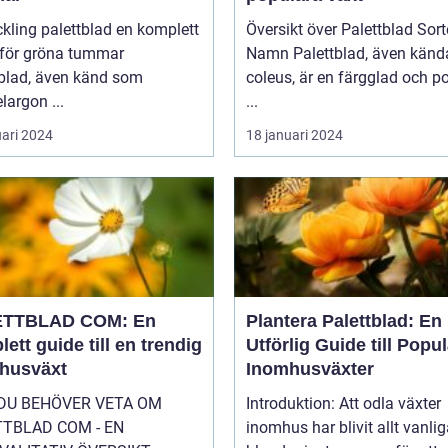
ing palettblad en komplett
Översikt över Palettblad Sort
 för gröna tummar
Namn Palettblad, även kända som
tblad, även känd som
coleus, är en färgglad och p
largon ...
...
uari 2024
18 januari 2024
ETTBLAD COM: En
Plantera Palettblad: En
ett guide till en trendig
Utförlig Guide till Popu
husväxt
Inomhusväxter
 DU BEHÖVER VETA OM
Introduktion: Att odla växter
TTBLAD COM - EN
inomhus har blivit allt vanlig