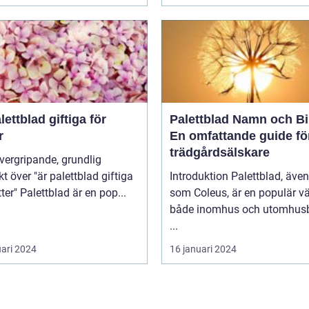
lettblad giftiga för
Palettblad Namn och Bi
r
En omfattande guide fö
trädgårdsälskare
kt över "är palettblad giftiga
Introduktion Palettblad, äve
för katter" Palettblad är en pop...
som Coleus, är en populär vä
både inomhus och utomhusb
...
uari 2024
16 januari 2024