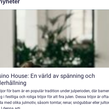
 nyheter
ino House: En värld av spänning och
erhållning
öjor för barn är en populär tradition under julperioden, där barne
ig i festliga och roliga tröjor för att fira julen. Dessa tröjor är ofta
a med olika julmotiv, såsom tomtar, renar, snögubbar eller jult
 I denna arti...