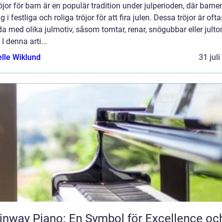
öjor för barn är en populär tradition under julperioden, där barne
ig i festliga och roliga tröjor för att fira julen. Dessa tröjor är ofta
a med olika julmotiv, såsom tomtar, renar, snögubbar eller jult
 I denna arti...
elle Wiklund
31 jul
inway Piano: En Symbol för Excellence oc