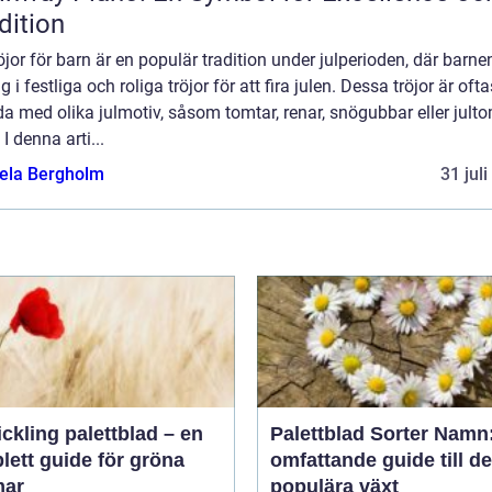
dition
öjor för barn är en populär tradition under julperioden, där barne
ig i festliga och roliga tröjor för att fira julen. Dessa tröjor är ofta
a med olika julmotiv, såsom tomtar, renar, snögubbar eller jult
 I denna arti...
ela Bergholm
31 jul
ickling palettblad – en
Palettblad Sorter Namn
lett guide för gröna
omfattande guide till d
ar
populära växt