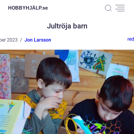
HOBBYHJÄLP.
se
Jultröja barn
red
ber 2023
Jon Larsson