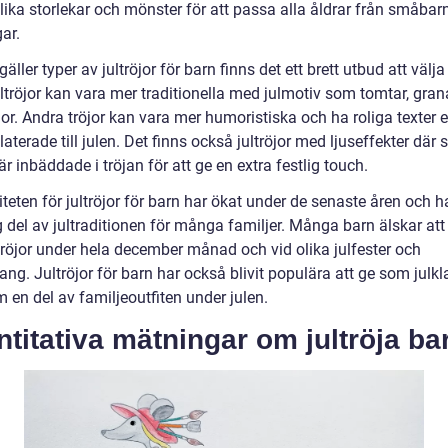
olika storlekar och mönster för att passa alla åldrar från småbarn 
ar.
gäller typer av jultröjor för barn finns det ett brett utbud att välj
ltröjor kan vara mer traditionella med julmotiv som tomtar, gran
or. Andra tröjor kan vara mer humoristiska och ha roliga texter e
elaterade till julen. Det finns också jultröjor med ljuseffekter där
r inbäddade i tröjan för att ge en extra festlig touch.
teten för jultröjor för barn har ökat under de senaste åren och ha
g del av jultraditionen för många familjer. Många barn älskar att 
ltröjor under hela december månad och vid olika julfester och
ng. Jultröjor för barn har också blivit populära att ge som julk
m en del av familjeoutfiten under julen.
titativa mätningar om jultröja ba