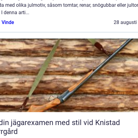
a med olika julmotiv, såsom tomtar, renar, snögubbar eller jult
 I denna arti...
 Vinde
28 augusti
din jägarexamen med stil vid Knistad
rgård