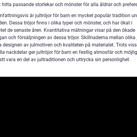
t hitta passande storlekar och mönster för alla åldrar och prefer
attningsvis är jultröjor för barn en mycket populär tradition u
den. Dessa tröjor finns i olika typer och mönster, och har ökat i
itet de senaste åren. Kvantitativa mätningar visar på den ökade
gan och försäljningen av dessa tröjor. Skillnaderna mellan olika j
a designen av julmotiven och kvaliteten på materialet. Trots vis
la nackdelar ger jultröjor för barn en festlig atmosfär och möjlig
tt vara en del av jultraditionen och uttrycka sin personlighet.