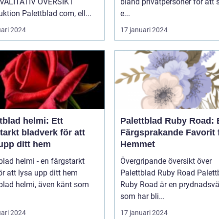
VALITATIV ÖVERSIKT
bland privatpersoner för att
uktion Palettblad com, ell...
e...
uari 2024
17 januari 2024
tblad helmi: Ett
Palettblad Ruby Road: 
tarkt bladverk för att
Färgsprakande Favorit 
upp ditt hem
Hemmet
blad helmi - en färgstarkt
Övergripande översikt över
ör att lysa upp ditt hem
Palettblad Ruby Road Palettblad
blad helmi, även känt som
Ruby Road är en prydnadsvä
som har bli...
uari 2024
17 januari 2024