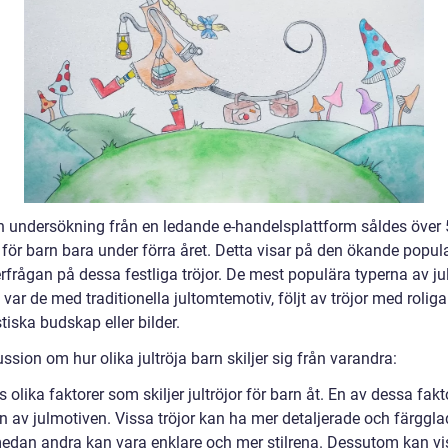
en undersökning från en ledande e-handelsplattform såldes över
r för barn bara under förra året. Detta visar på den ökande popul
rfrågan på dessa festliga tröjor. De mest populära typerna av jul
 var de med traditionella jultomtemotiv, följt av tröjor med rolig
iska budskap eller bilder.
ssion om hur olika jultröja barn skiljer sig från varandra:
s olika faktorer som skiljer jultröjor för barn åt. En av dessa fakt
n av julmotiven. Vissa tröjor kan ha mer detaljerade och färggl
edan andra kan vara enklare och mer stilrena. Dessutom kan vi