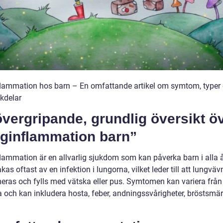
lammation hos barn – En omfattande artikel om symtom, typer 
kdelar
vergripande, grundlig översikt ö
nginflammation barn”
lammation är en allvarlig sjukdom som kan påverka barn i alla å
kas oftast av en infektion i lungorna, vilket leder till att lungvä
eras och fylls med vätska eller pus. Symtomen kan variera från
ra och kan inkludera hosta, feber, andningssvårigheter, bröstsmä