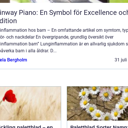
inway Piano: En Symbol för Excellence oc
dition
inflammation hos barn – En omfattande artikel om symtom, typ
ör- och nackdelar En övergripande, grundlig översikt över
ginflammation barn” Lunginflammation är en allvarlig sjukdom
åverka barn i alla åldrar. D...
ela Bergholm
31 jul
ickling palettblad – en
Palettblad Sorter Namn