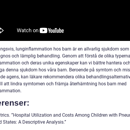
ingsvis, lunginflammation hos barn är en allvarlig sjukdom som
iagnos och lämplig behandling. Genom att förstå de olika typern
lammation och deras unika egenskaper kan vi bättre hantera oc
ga denna sjukdom hos våra barn. Beroende på symtom och mis
de agens, kan läkare rekommendera olika behandlingsalternativ 
till att lindra symtomen och främja återhämtning hos barn med
lammation.
erenser:
atrics. ”Hospital Utilization and Costs Among Children with Pne
d States: A Descriptive Analysis.”