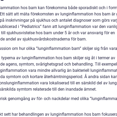
lammation hos barn kan förekomma både sporadiskt och i for
. Ett sätt att mäta förekomsten av lunginflammation hos barn ä
a på inskrivningar på sjukhus och antalet diagnoser som görs varj
ublicerad i ”Pediatrics” fann att lunginflammation var den vanli
till sjukhusvistelse hos barn under 5 år och var ansvarig för en
de andel av sjukhusvårdskostnaderna för barn.
ussion om hur olika ”lunginflammation barn” skiljer sig från var
 typerna av lunginflammation hos barn skiljer sig åt i termer av
de agens, symtom, svårighetsgrad och behandling. Till exempe
nginflammation vara mindre allvarlig än bakteriell lunginflammat
da symtom och kortare återhämtningsperiod. Å andra sidan ka
onslunginflammation vara lokaliserad till en särskild del av lun
särskilda symtom relaterade till den inandade ämnet.
orisk genomgång av för- och nackdelar med olika ”lunginflamma
skt sett har behandlingen av lunginflammation hos barn fokusera