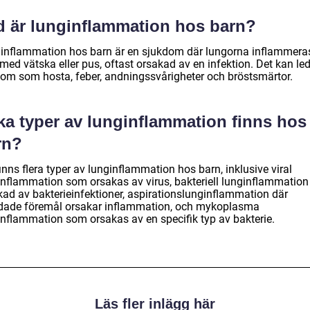
d är lunginflammation hos barn?
inflammation hos barn är en sjukdom där lungorna inflammera
 med vätska eller pus, oftast orsakad av en infektion. Det kan leda
om som hosta, feber, andningssvårigheter och bröstsmärtor.
ka typer av lunginflammation finns hos
rn?
inns flera typer av lunginflammation hos barn, inklusive viral
inflammation som orsakas av virus, bakteriell lunginflammation
kad av bakterieinfektioner, aspirationslunginflammation där
dade föremål orsakar inflammation, och mykoplasma
inflammation som orsakas av en specifik typ av bakterie.
Läs fler inlägg här