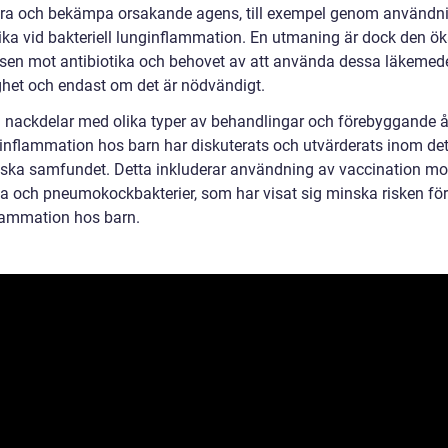
iera och bekämpa orsakande agens, till exempel genom användn
tika vid bakteriell lunginflammation. En utmaning är dock den ö
nsen mot antibiotika och behovet av att använda dessa läkemed
ighet och endast om det är nödvändigt.
h nackdelar med olika typer av behandlingar och förebyggande å
ginflammation hos barn har diskuterats och utvärderats inom de
ska samfundet. Detta inkluderar användning av vaccination mo
sa och pneumokockbakterier, som har visat sig minska risken för
lammation hos barn.