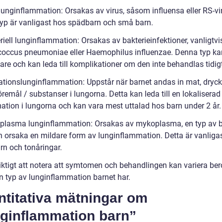
 lunginflammation: Orsakas av virus, såsom influensa eller RS-vi
yp är vanligast hos spädbarn och små barn.
riell lunginflammation: Orsakas av bakterieinfektioner, vanligtvi
coccus pneumoniae eller Haemophilus influenzae. Denna typ ka
gare och kan leda till komplikationer om den inte behandlas tidig
rationslunginflammation: Uppstår när barnet andas in mat, dryck 
remål / substanser i lungorna. Detta kan leda till en lokaliserad
ation i lungorna och kan vara mest uttalad hos barn under 2 år.
plasma lunginflammation: Orsakas av mykoplasma, en typ av b
 orsaka en mildare form av lunginflammation. Detta är vanliga
rn och tonåringar.
viktigt att notera att symtomen och behandlingen kan variera be
en typ av lunginflammation barnet har.
ntitativa mätningar om
nginflammation barn”