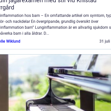
din jägarexamen med stil vid Knistad
rgård
inflammation hos barn – En omfattande artikel om symtom, typ
ör- och nackdelar En övergripande, grundlig översikt över
ginflammation barn” Lunginflammation är en allvarlig sjukdom
åverka barn i alla åldrar. D...
elle Wiklund
31 jul