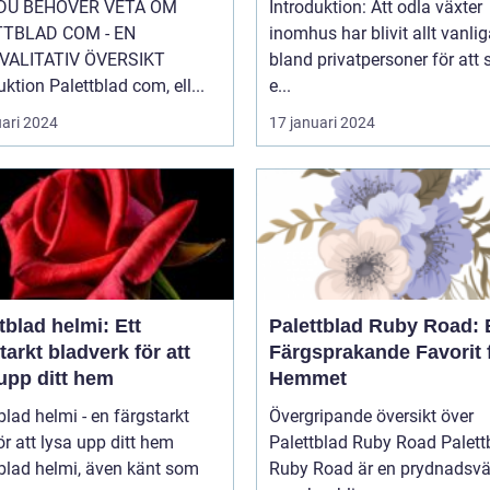
 DU BEHÖVER VETA OM
Introduktion: Att odla växter
TTBLAD COM - EN
inomhus har blivit allt vanlig
VALITATIV ÖVERSIKT
bland privatpersoner för att
uktion Palettblad com, ell...
e...
uari 2024
17 januari 2024
tblad helmi: Ett
Palettblad Ruby Road: 
tarkt bladverk för att
Färgsprakande Favorit 
upp ditt hem
Hemmet
blad helmi - en färgstarkt
Övergripande översikt över
ör att lysa upp ditt hem
Palettblad Ruby Road Palettblad
blad helmi, även känt som
Ruby Road är en prydnadsvä