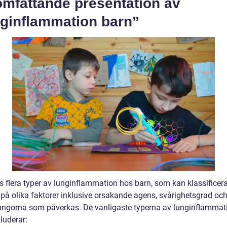
omfattande presentation av
nginflammation barn”
ns flera typer av lunginflammation hos barn, som kan klassificer
 på olika faktorer inklusive orsakande agens, svårighetsgrad och
lungorna som påverkas. De vanligaste typerna av lunginflammat
luderar: