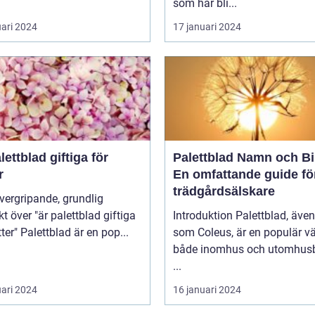
som har bli...
uari 2024
17 januari 2024
lettblad giftiga för
Palettblad Namn och Bi
r
En omfattande guide fö
trädgårdsälskare
kt över "är palettblad giftiga
Introduktion Palettblad, äve
för katter" Palettblad är en pop...
som Coleus, är en populär vä
både inomhus och utomhusb
...
uari 2024
16 januari 2024