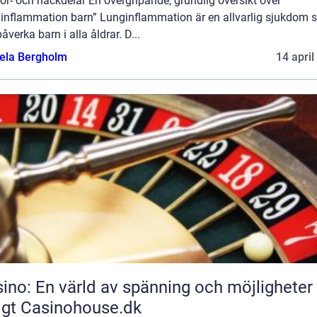
ör- och nackdelar En övergripande, grundlig översikt över
ginflammation barn” Lunginflammation är en allvarlig sjukdom
åverka barn i alla åldrar. D...
ela Bergholm
14 april
ino: En värld av spänning och möjligheter
igt Casinohouse.dk