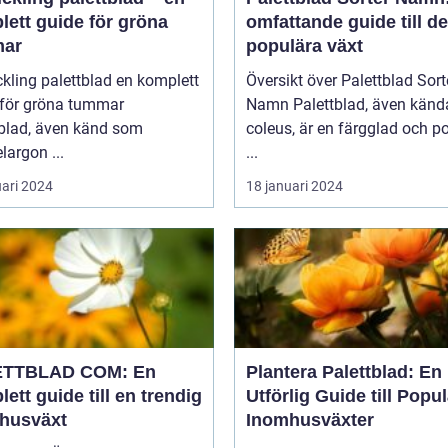
lett guide för gröna
omfattande guide till d
ar
populära växt
ing palettblad en komplett
Översikt över Palettblad Sort
 för gröna tummar
Namn Palettblad, även kända som
tblad, även känd som
coleus, är en färgglad och p
largon ...
...
uari 2024
18 januari 2024
ETTBLAD COM: En
Plantera Palettblad: En
ett guide till en trendig
Utförlig Guide till Popu
husväxt
Inomhusväxter