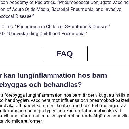
ican Academy of Pediatrics. ”Pneumococcal Conjugate Vaccines
ion of Acute Otitis Media, Bacterial Pneumonia, and Invasive
occal Disease.”
 Clinic. ”Pneumonia in Children: Symptoms & Causes.”
D. ”Understanding Childhood Pneumonia.”
FAQ
r kan lunginflammation hos barn
rebyggas och behandlas?
tt förebygga lunginflammation hos barn är det viktigt att hålla si
od handhygien, vaccinera mot influensa och pneumokockbakteri
undvika att barnet kommer i kontakt med rök. Behandlingen av
inflammation beror på typen och kan omfatta antibiotika vid
eriell lunginflammation eller symtomlindrande åtgärder som vil
ka vid mildare former.