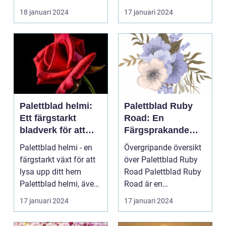
ÖVERSIKT Introduktion
för att skapa e...
18 januari 2024
17 januari 2024
Palettblad com, ell...
Palettblad helmi:
Palettblad Ruby
Ett färgstarkt
Road: En
bladverk för att
Färgsprakande
lysa upp ditt hem
Favorit för
Palettblad helmi - en
Övergripande översikt
Hemmet
färgstarkt växt för att
över Palettblad Ruby
lysa upp ditt hem
Road Palettblad Ruby
Palettblad helmi, även
Road är en
känt som col...
prydnadsväxt som har
17 januari 2024
17 januari 2024
bli...