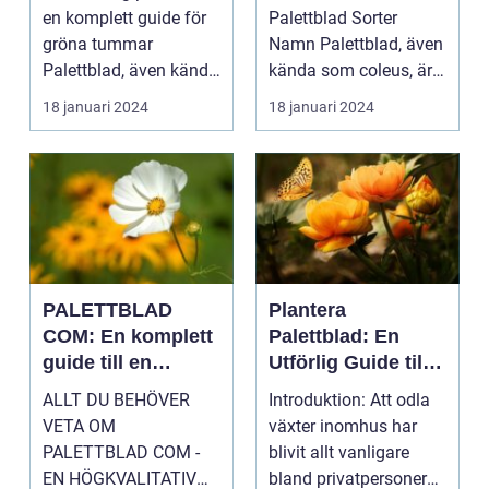
växt
en komplett guide för
Palettblad Sorter
gröna tummar
Namn Palettblad, även
Palettblad, även känd
kända som coleus, är
som krukpelargon ...
en färgglad och
18 januari 2024
18 januari 2024
populär ...
PALETTBLAD
Plantera
COM: En komplett
Palettblad: En
guide till en
Utförlig Guide till
trendig
Populära
ALLT DU BEHÖVER
Introduktion: Att odla
inomhusväxt
Inomhusväxter
VETA OM
växter inomhus har
PALETTBLAD COM -
blivit allt vanligare
EN HÖGKVALITATIV
bland privatpersoner