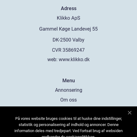
Adress
web:
www.klikko.dk
Menu
Annonsering
Om oss
Cookies
På vores website bruges cookies til at huske dine indstillinger,
Kontakta oss
statistik og personalisering af indhold og annoncer. Denne
Sitemap
information deles med tredjepart. Ved fortsat brug af websiden
godkender du cookiepolitikken.