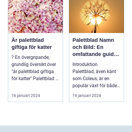
Är palettblad
Palettblad Namn
giftiga för katter
och Bild: En
omfattande guide
? En övergripande,
för
grundlig översikt över
Introduktion
trädgårdsälskare
"är palettblad giftiga
Palettblad, även känt
för katter" Palettblad är
som Coleus, är en
en pop...
populär växt för både
inomhus och
16 januari 2024
16 januari 2024
utomhusbruk. ...