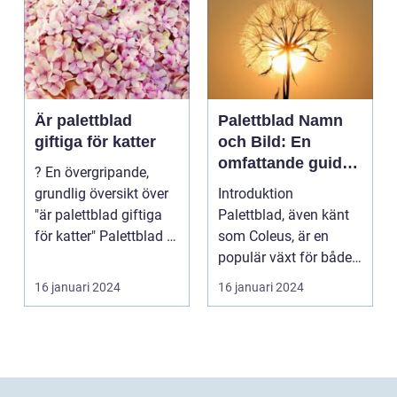
Är palettblad
Palettblad Namn
giftiga för katter
och Bild: En
omfattande guide
? En övergripande,
för
grundlig översikt över
Introduktion
trädgårdsälskare
"är palettblad giftiga
Palettblad, även känt
för katter" Palettblad är
som Coleus, är en
en pop...
populär växt för både
inomhus och
16 januari 2024
16 januari 2024
utomhusbruk. ...