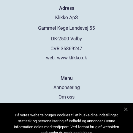
Adress
web:
www.klikko.dk
Menu
Annonsering
Om oss
Cookies
På vores website bruges cookies til at huske dine indstillinger,
Kontakta oss
statistik og personalisering af indhold og annoncer. Denne
Sitemap
information deles med tredjepart. Ved fortsat brug af websiden
godkender du cookiepolitikken.