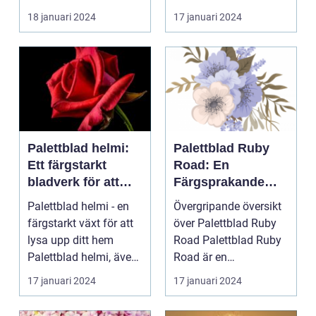
ÖVERSIKT Introduktion
för att skapa e...
18 januari 2024
17 januari 2024
Palettblad com, ell...
Palettblad helmi:
Palettblad Ruby
Ett färgstarkt
Road: En
bladverk för att
Färgsprakande
lysa upp ditt hem
Favorit för
Palettblad helmi - en
Övergripande översikt
Hemmet
färgstarkt växt för att
över Palettblad Ruby
lysa upp ditt hem
Road Palettblad Ruby
Palettblad helmi, även
Road är en
känt som col...
prydnadsväxt som har
17 januari 2024
17 januari 2024
bli...