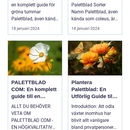
växt
en komplett guide för
Palettblad Sorter
gröna tummar
Namn Palettblad, även
Palettblad, även känd
kända som coleus, är
som krukpelargon ...
en färgglad och
18 januari 2024
18 januari 2024
populär ...
PALETTBLAD
Plantera
COM: En komplett
Palettblad: En
guide till en
Utförlig Guide till
trendig
Populära
ALLT DU BEHÖVER
Introduktion: Att odla
inomhusväxt
Inomhusväxter
VETA OM
växter inomhus har
PALETTBLAD COM -
blivit allt vanligare
EN HÖGKVALITATIV
bland privatpersoner