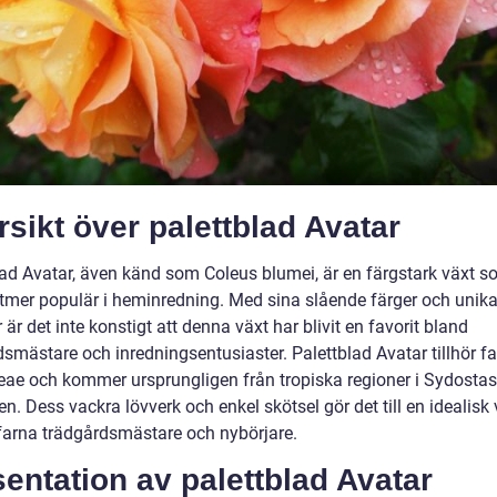
sikt över palettblad Avatar
lad Avatar, även känd som Coleus blumei, är en färgstark växt s
alltmer populär i heminredning. Med sina slående färger och unik
är det inte konstigt att denna växt har blivit en favorit bland
dsmästare och inredningsentusiaster. Palettblad Avatar tillhör f
ae och kommer ursprungligen från tropiska regioner i Sydostas
en. Dess vackra lövverk och enkel skötsel gör det till en idealisk 
farna trädgårdsmästare och nybörjare.
entation av palettblad Avatar