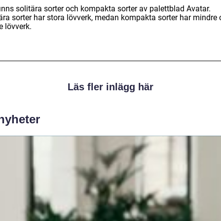
inns solitära sorter och kompakta sorter av palettblad Avatar.
tära sorter har stora lövverk, medan kompakta sorter har mindre
e lövverk.
Läs fler inlägg här
 nyheter