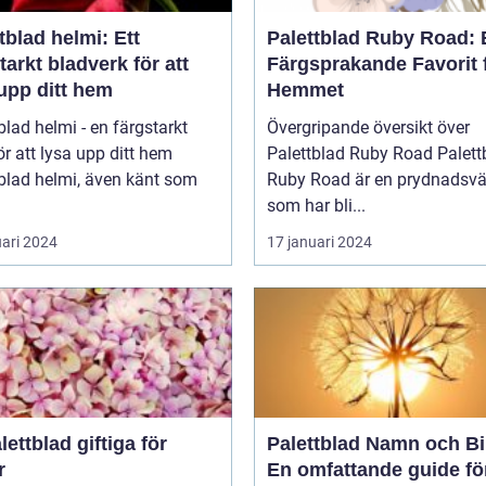
tblad helmi: Ett
Palettblad Ruby Road: 
tarkt bladverk för att
Färgsprakande Favorit 
upp ditt hem
Hemmet
blad helmi - en färgstarkt
Övergripande översikt över
ör att lysa upp ditt hem
Palettblad Ruby Road Palettblad
blad helmi, även känt som
Ruby Road är en prydnadsvä
som har bli...
uari 2024
17 januari 2024
lettblad giftiga för
Palettblad Namn och Bi
r
En omfattande guide fö