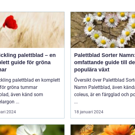
ickling palettblad – en
Palettblad Sorter Namn
lett guide för gröna
omfattande guide till d
ar
populära växt
ing palettblad en komplett
Översikt över Palettblad Sort
 för gröna tummar
Namn Palettblad, även kända som
tblad, även känd som
coleus, är en färgglad och p
largon ...
...
uari 2024
18 januari 2024