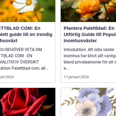
ETTBLAD COM: En
Plantera Palettblad: En
ett guide till en trendig
Utförlig Guide till Popu
husväxt
Inomhusväxter
 DU BEHÖVER VETA OM
Introduktion: Att odla växter
TTBLAD COM - EN
inomhus har blivit allt vanlig
VALITATIV ÖVERSIKT
bland privatpersoner för att
uktion Palettblad com, ell...
e...
uari 2024
17 januari 2024