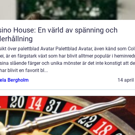
ino House: En värld av spänning och
erhållning
ikt över palettblad Avatar Palettblad Avatar, även känd som Co
i, är en färgstark växt som har blivit alltmer populär i heminred
ina slående färger och unika mönster är det inte konstigt att d
har blivit en favorit bl...
ela Bergholm
14 april