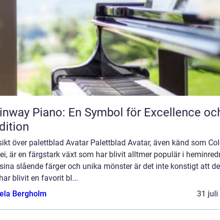
inway Piano: En Symbol för Excellence oc
dition
ikt över palettblad Avatar Palettblad Avatar, även känd som Co
i, är en färgstark växt som har blivit alltmer populär i heminred
ina slående färger och unika mönster är det inte konstigt att d
har blivit en favorit bl...
ela Bergholm
31 jul