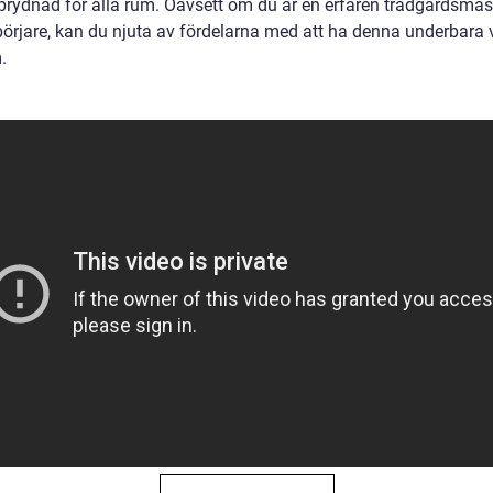
 prydnad för alla rum. Oavsett om du är en erfaren trädgårdsmäs
börjare, kan du njuta av fördelarna med att ha denna underbara v
.