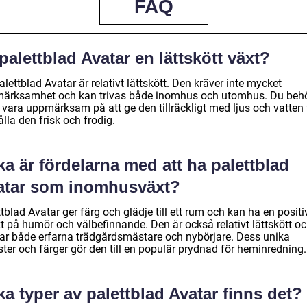
FAQ
palettblad Avatar en lättskött växt?
alettblad Avatar är relativt lättskött. Den kräver inte mycket
ärksamhet och kan trivas både inomhus och utomhus. Du beh
 vara uppmärksam på att ge den tillräckligt med ljus och vatten 
ålla den frisk och frodig.
ka är fördelarna med att ha palettblad
atar som inomhusväxt?
tblad Avatar ger färg och glädje till ett rum och kan ha en positi
kt på humör och välbefinnande. Den är också relativt lättskött o
ar både erfarna trädgårdsmästare och nybörjare. Dess unika
ter och färger gör den till en populär prydnad för heminredning.
ka typer av palettblad Avatar finns det?