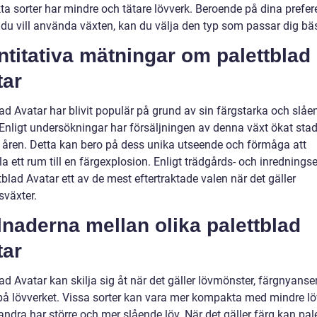
a sorter har mindre och tätare lövverk. Beroende på dina prefer
 du vill använda växten, kan du välja den typ som passar dig bäs
titativa mätningar om palettblad
tar
ad Avatar har blivit populär på grund av sin färgstarka och slåe
 Enligt undersökningar har försäljningen av denna växt ökat stad
 åren. Detta kan bero på dess unika utseende och förmåga att
a ett rum till en färgexplosion. Enligt trädgårds- och inrednings
tblad Avatar ett av de mest eftertraktade valen när det gäller
växter.
lnaderna mellan olika palettblad
tar
ad Avatar kan skilja sig åt när det gäller lövmönster, färgnyanse
 på lövverket. Vissa sorter kan vara mer kompakta med mindre lö
ndra har större och mer slående löv. När det gäller färg kan pal