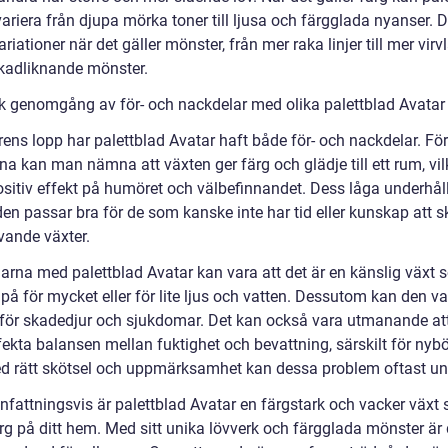
ariera från djupa mörka toner till ljusa och färgglada nyanser. D
riationer när det gäller mönster, från mer raka linjer till mer vir
kadliknande mönster.
sk genomgång av för- och nackdelar med olika palettblad Avatar
ens lopp har palettblad Avatar haft både för- och nackdelar. För
na kan man nämna att växten ger färg och glädje till ett rum, vil
ositiv effekt på humöret och välbefinnandet. Dess låga underhål
den passar bra för de som kanske inte har tid eller kunskap att s
vande växter.
arna med palettblad Avatar kan vara att det är en känslig växt
på för mycket eller för lite ljus och vatten. Dessutom kan den v
 för skadedjur och sjukdomar. Det kan också vara utmanande att
ekta balansen mellan fuktighet och bevattning, särskilt för nybö
 rätt skötsel och uppmärksamhet kan dessa problem oftast un
attningsvis är palettblad Avatar en färgstark och vacker växt
rg på ditt hem. Med sitt unika lövverk och färgglada mönster är 