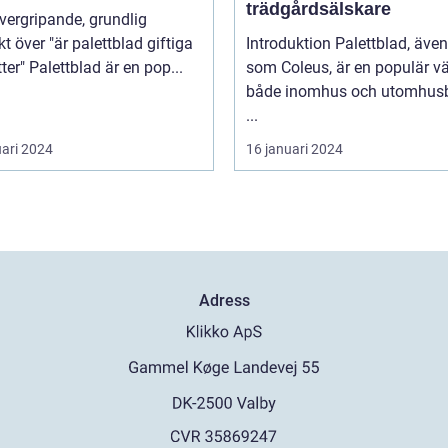
trädgårdsälskare
kt över "är palettblad giftiga
Introduktion Palettblad, äve
för katter" Palettblad är en pop...
som Coleus, är en populär vä
både inomhus och utomhusb
...
uari 2024
16 januari 2024
Adress