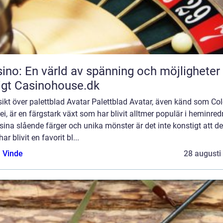
ino: En värld av spänning och möjligheter
igt Casinohouse.dk
ikt över palettblad Avatar Palettblad Avatar, även känd som Co
i, är en färgstark växt som har blivit alltmer populär i heminred
ina slående färger och unika mönster är det inte konstigt att d
har blivit en favorit bl...
 Vinde
28 augusti