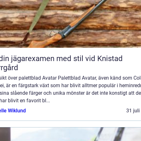
din jägarexamen med stil vid Knistad
rgård
ikt över palettblad Avatar Palettblad Avatar, även känd som Co
i, är en färgstark växt som har blivit alltmer populär i heminred
ina slående färger och unika mönster är det inte konstigt att d
har blivit en favorit bl...
elle Wiklund
31 jul