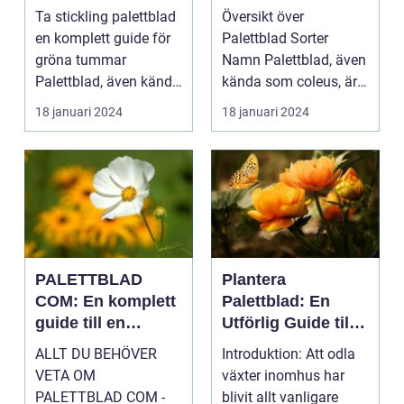
gröna tummar
till denna populära
Ta stickling palettblad
Översikt över
växt
en komplett guide för
Palettblad Sorter
gröna tummar
Namn Palettblad, även
Palettblad, även känd
kända som coleus, är
som krukpelargon ...
en färgglad och
18 januari 2024
18 januari 2024
populär ...
PALETTBLAD
Plantera
COM: En komplett
Palettblad: En
guide till en
Utförlig Guide till
trendig
Populära
ALLT DU BEHÖVER
Introduktion: Att odla
inomhusväxt
Inomhusväxter
VETA OM
växter inomhus har
PALETTBLAD COM -
blivit allt vanligare