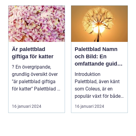
Är palettblad
Palettblad Namn
giftiga för katter
och Bild: En
omfattande guide
? En övergripande,
för
grundlig översikt över
Introduktion
trädgårdsälskare
"är palettblad giftiga
Palettblad, även känt
för katter" Palettblad är
som Coleus, är en
en pop...
populär växt för både
inomhus och
16 januari 2024
16 januari 2024
utomhusbruk. ...