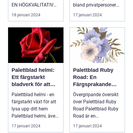
EN HÖGKVALITATIV
bland privatpersoner
ÖVERSIKT Introduktion
för att skapa e...
18 januari 2024
17 januari 2024
Palettblad com, ell...
Palettblad helmi:
Palettblad Ruby
Ett färgstarkt
Road: En
bladverk för att
Färgsprakande
lysa upp ditt hem
Favorit för
Palettblad helmi - en
Övergripande översikt
Hemmet
färgstarkt växt för att
över Palettblad Ruby
lysa upp ditt hem
Road Palettblad Ruby
Palettblad helmi, även
Road är en
känt som col...
prydnadsväxt som har
17 januari 2024
17 januari 2024
bli...