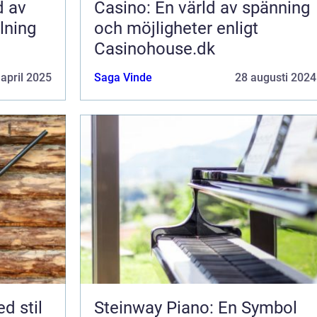
d av
Casino: En värld av spänning
lning
och möjligheter enligt
Casinohouse.dk
 april 2025
Saga Vinde
28 augusti 2024
d stil
Steinway Piano: En Symbol