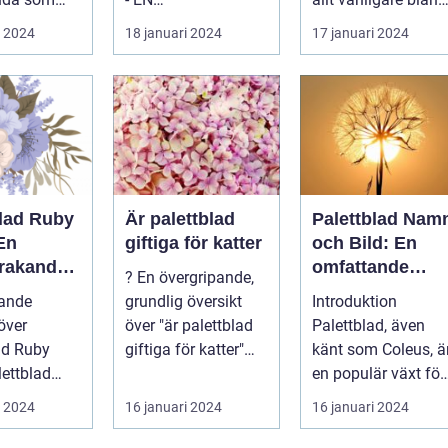
r en
HÖGKVALITATIV
privatpersoner för
i 2024
18 januari 2024
17 januari 2024
 och
ÖVERSIKT
att skapa e...
..
Introduktion
Palettblad com, ell...
blad Ruby
Är palettblad
Palettblad Nam
En
giftiga för katter
och Bild: En
rakande
omfattande
? En övergripande,
 för
guide för
pande
grundlig översikt
Introduktion
t
trädgårdsälskar
över
över "är palettblad
Palettblad, även
e
ad Ruby
giftiga för katter"
känt som Coleus, ä
Palettblad är en
en populär växt för
d är en
pop...
både inomhus och
i 2024
16 januari 2024
16 januari 2024
sväxt som
utomhusbruk. ...