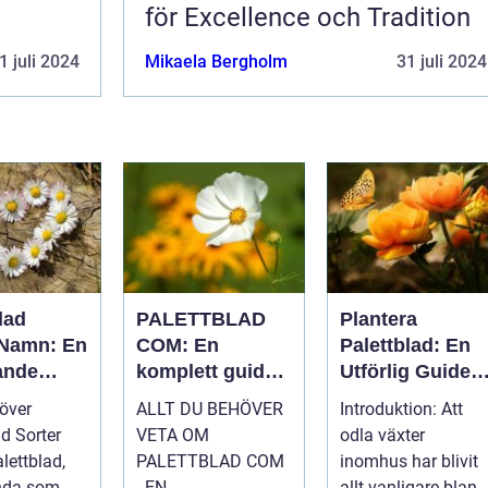
för Excellence och Tradition
1 juli 2024
Mikaela Bergholm
31 juli 2024
lad
PALETTBLAD
Plantera
 Namn: En
COM: En
Palettblad: En
ande
komplett guide
Utförlig Guide
ill denna
till en trendig
till Populära
 över
ALLT DU BEHÖVER
Introduktion: Att
ra växt
inomhusväxt
Inomhusväxter
ad Sorter
VETA OM
odla växter
PALETTBLAD COM
inomhus har blivit
nda som
- EN
allt vanligare bland