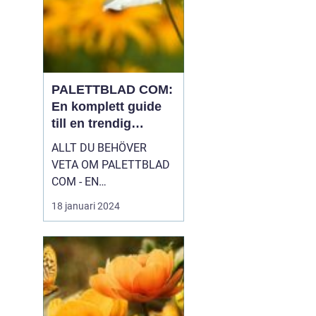
PALETTBLAD COM:
En komplett guide
till en trendig
inomhusväxt
ALLT DU BEHÖVER
VETA OM PALETTBLAD
COM - EN
HÖGKVALITATIV
18 januari 2024
ÖVERSIKT Introduktion
Palettblad com, eller
Calathea som det även
kallas, är en växt som
har blivit väldigt populär
bland