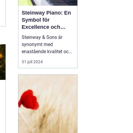
Steinway Piano: En
Symbol för
Excellence och
Tradition
Steinway & Sons är
synonymt med
enastående kvalitet och
arv inom världen av
31 juli 2024
pianon. Varje
Steinway
piano
är ett mästerverk
av hantv...