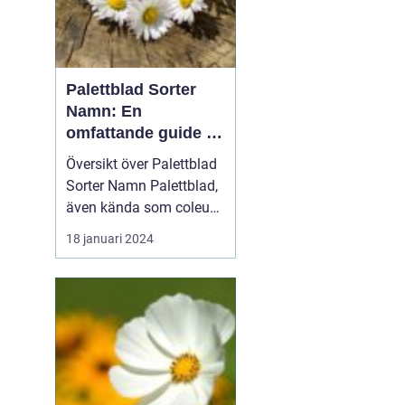
Palettblad Sorter
Namn: En
omfattande guide till
denna populära växt
Översikt över Palettblad
Sorter Namn Palettblad,
även kända som coleus,
är en färgglad och
18 januari 2024
populär växt som oftast
används som
prydnadsväxt inomhus
eller i trädgårdar. Med en
mängd olika sorter och
namn har dessa växter
blivit ett populärt val för
t...