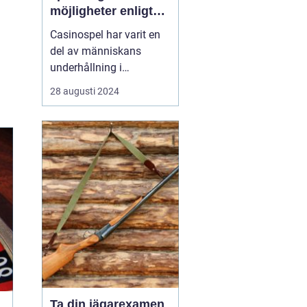
möjligheter enligt
Casinohouse.dk
Casinospel har varit en
del av människans
underhållning i
århundraden, där det
28 augusti 2024
ursprungligen var
förbehållet adel och
kungligheter. I dagens
moderna värld är
casinon tillgängliga för
alla, vilket e...
Ta din jägarexamen