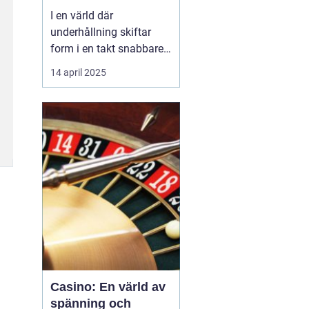
I en värld där
underhållning skiftar
form i en takt snabbare
än någonsin tidigare,
14 april 2025
står casinon som tidlösa
monument av spänning
och glamour. Från de
ikoniska ljusen i Las
Vegas till det digitala
lands...
Casino: En värld av
spänning och