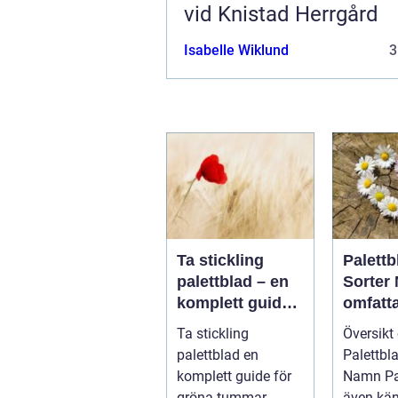
vid Knistad Herrgård
Isabelle Wiklund
3
Ta stickling
Palettb
palettblad – en
Sorter
komplett guide
omfatt
för gröna
guide t
Ta stickling
Översikt
tummar
populä
palettblad en
Palettbl
komplett guide för
Namn Palettblad,
gröna tummar
även kä