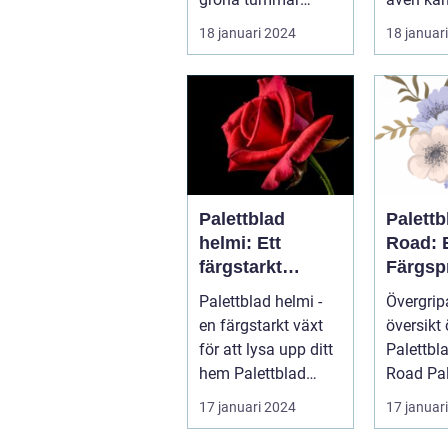
Palettblad, även
coleus, ä
18 januari 2024
18 januar
känd som
färgglad
krukpelargon ...
populär .
Palettblad
Palett
helmi: Ett
Road: 
färgstarkt
Färgsp
bladverk för att
Favorit
Palettblad helmi -
Övergri
lysa upp ditt
Hemme
en färgstarkt växt
översikt 
hem
för att lysa upp ditt
Palettbl
hem Palettblad
Road Palettblad
helmi, även känt
Ruby Roa
17 januari 2024
17 januar
som col...
prydnad
har bli...