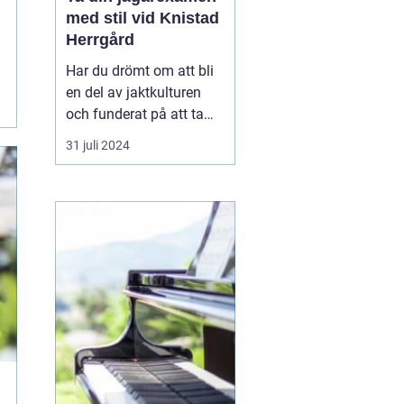
med stil vid Knistad
Herrgård
Har du drömt om att bli
en del av jaktkulturen
och funderat på att ta
jägarexamen? Då kan en
31 juli 2024
intensivkurs vara den
mest effektiva vägen att
nå ditt mål. På Knistad
Herrgård erbjuds
noggrant utformade...