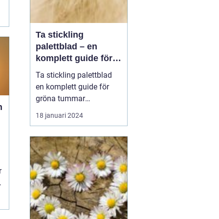
Ta stickling
palettblad – en
komplett guide för
gröna tummar
Ta stickling palettblad
en komplett guide för
gröna tummar
n
Palettblad, även känd
18 januari 2024
som krukpelargon eller
kinesisk alligatorbuske,
är en populär växt bland
trädgårdsentusiaster och
inomhusväxtsamlare. En
r
av de bästa sätten att
föröka denna vackra
väx...