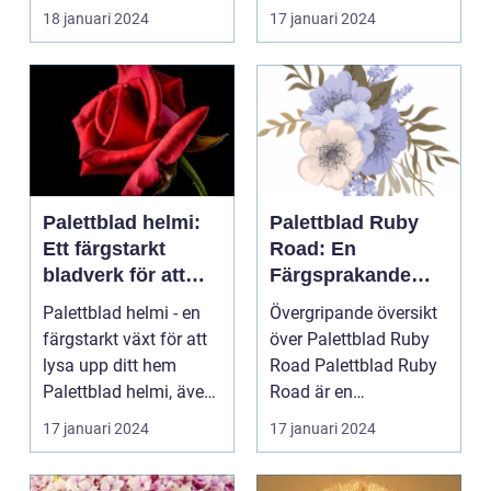
ÖVERSIKT Introduktion
för att skapa e...
18 januari 2024
17 januari 2024
Palettblad com, ell...
Palettblad helmi:
Palettblad Ruby
Ett färgstarkt
Road: En
bladverk för att
Färgsprakande
lysa upp ditt hem
Favorit för
Palettblad helmi - en
Övergripande översikt
Hemmet
färgstarkt växt för att
över Palettblad Ruby
lysa upp ditt hem
Road Palettblad Ruby
Palettblad helmi, även
Road är en
känt som col...
prydnadsväxt som har
17 januari 2024
17 januari 2024
bli...