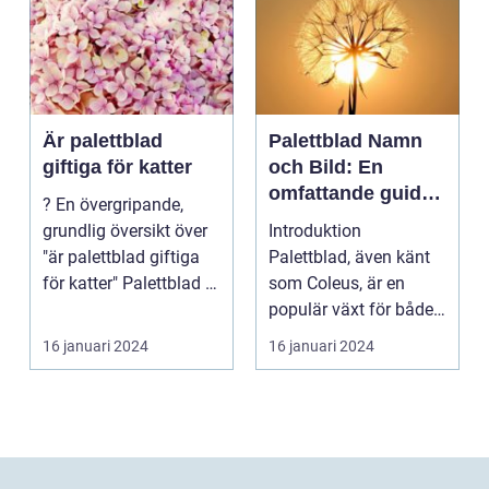
Är palettblad
Palettblad Namn
giftiga för katter
och Bild: En
omfattande guide
? En övergripande,
för
grundlig översikt över
Introduktion
trädgårdsälskare
"är palettblad giftiga
Palettblad, även känt
för katter" Palettblad är
som Coleus, är en
en pop...
populär växt för både
inomhus och
16 januari 2024
16 januari 2024
utomhusbruk. ...