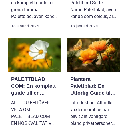
en komplett guide för
Palettblad Sorter
gröna tummar
Namn Palettblad, även
Palettblad, även känd
kända som coleus, är
som krukpelargon ...
en färgglad och
18 januari 2024
18 januari 2024
populär ...
PALETTBLAD
Plantera
COM: En komplett
Palettblad: En
guide till en
Utförlig Guide till
trendig
Populära
ALLT DU BEHÖVER
Introduktion: Att odla
inomhusväxt
Inomhusväxter
VETA OM
växter inomhus har
PALETTBLAD COM -
blivit allt vanligare
EN HÖGKVALITATIV
bland privatpersoner