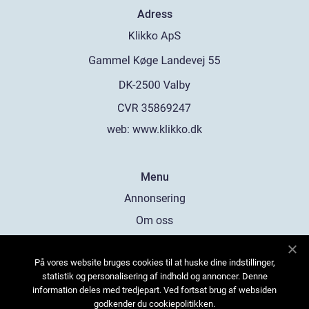
Adress
web:
www.klikko.dk
Menu
Annonsering
Om oss
Cookies
På vores website bruges cookies til at huske dine indstillinger,
Kontakta oss
statistik og personalisering af indhold og annoncer. Denne
Sitemap
information deles med tredjepart. Ved fortsat brug af websiden
godkender du cookiepolitikken.