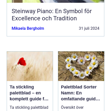
Steinway Piano: En Symbol för
Excellence och Tradition
Mikaela Bergholm
31 juli 2024
Ta stickling
Palettblad Sorter
palettblad – en
Namn: En
komplett guide för
omfattande guide
gröna tummar
till denna populära
Ta stickling palettblad
Översikt över
växt