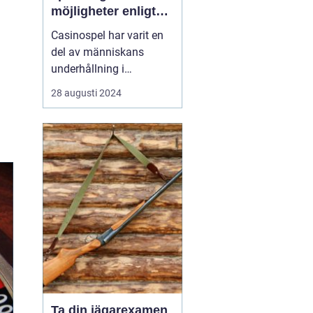
möjligheter enligt
Casinohouse.dk
Casinospel har varit en
del av människans
underhållning i
århundraden, där det
28 augusti 2024
ursprungligen var
förbehållet adel och
kungligheter. I dagens
moderna värld är
casinon tillgängliga för
alla, vilket e...
Ta din jägarexamen