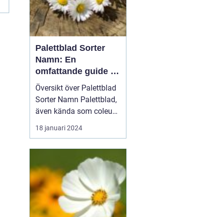
Palettblad Sorter
Namn: En
omfattande guide till
denna populära växt
Översikt över Palettblad
Sorter Namn Palettblad,
även kända som coleus,
är en färgglad och
18 januari 2024
populär växt som oftast
används som
prydnadsväxt inomhus
eller i trädgårdar. Med en
mängd olika sorter och
namn har dessa växter
blivit ett populärt val för
t...