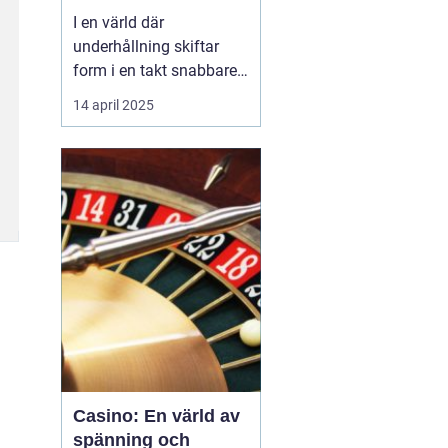
I en värld där
underhållning skiftar
form i en takt snabbare
än någonsin tidigare,
14 april 2025
står casinon som tidlösa
monument av spänning
och glamour. Från de
ikoniska ljusen i Las
Vegas till det digitala
lands...
Casino: En värld av
spänning och