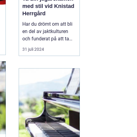
med stil vid Knistad
Herrgård
Har du drömt om att bli
en del av jaktkulturen
och funderat på att ta
jägarexamen? Då kan en
31 juli 2024
intensivkurs vara den
mest effektiva vägen att
nå ditt mål. På Knistad
Herrgård erbjuds
noggrant utformade...