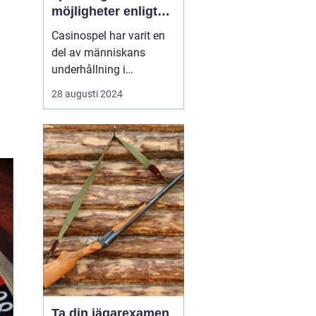
möjligheter enligt
Casinohouse.dk
Casinospel har varit en
del av människans
underhållning i
århundraden, där det
28 augusti 2024
ursprungligen var
förbehållet adel och
kungligheter. I dagens
moderna värld är
casinon tillgängliga för
alla, vilket e...
Ta din jägarexamen