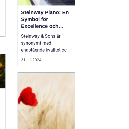
Steinway Piano: En
Symbol för
Excellence och
Tradition
Steinway & Sons är
synonymt med
enastående kvalitet och
arv inom världen av
31 juli 2024
pianon. Varje
Steinway
piano
är ett mästerverk
av hantv...