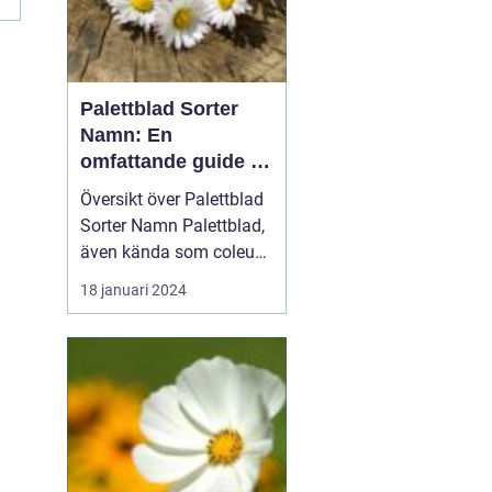
Palettblad Sorter
Namn: En
omfattande guide till
denna populära växt
Översikt över Palettblad
Sorter Namn Palettblad,
även kända som coleus,
är en färgglad och
18 januari 2024
populär växt som oftast
används som
prydnadsväxt inomhus
eller i trädgårdar. Med en
mängd olika sorter och
namn har dessa växter
blivit ett populärt val för
t...