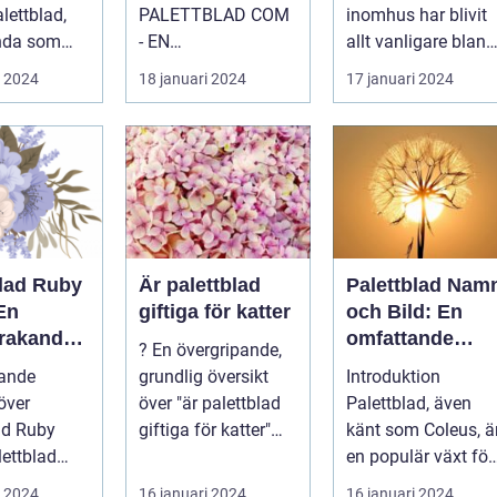
PALETTBLAD COM
inomhus har blivit
nda som
- EN
allt vanligare bland
r en
HÖGKVALITATIV
privatpersoner för
i 2024
18 januari 2024
17 januari 2024
 och
ÖVERSIKT
att skapa e...
..
Introduktion
Palettblad com, ell...
blad Ruby
Är palettblad
Palettblad Nam
En
giftiga för katter
och Bild: En
rakande
omfattande
? En övergripande,
 för
guide för
pande
grundlig översikt
Introduktion
t
trädgårdsälskar
över
över "är palettblad
Palettblad, även
e
ad Ruby
giftiga för katter"
känt som Coleus, ä
Palettblad är en
en populär växt för
d är en
pop...
både inomhus och
i 2024
16 januari 2024
16 januari 2024