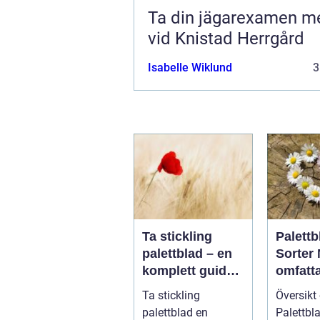
Ta din jägarexamen me
vid Knistad Herrgård
Isabelle Wiklund
3
Ta stickling
Palettb
palettblad – en
Sorter
komplett guide
omfatt
för gröna
guide t
Ta stickling
Översikt
tummar
populä
palettblad en
Palettbl