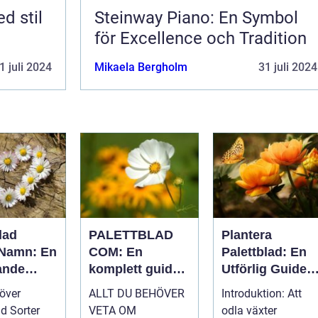
d stil
Steinway Piano: En Symbol
för Excellence och Tradition
1 juli 2024
Mikaela Bergholm
31 juli 2024
lad
PALETTBLAD
Plantera
 Namn: En
COM: En
Palettblad: En
ande
komplett guide
Utförlig Guide
ill denna
till en trendig
till Populära
 över
ALLT DU BEHÖVER
Introduktion: Att
ra växt
inomhusväxt
Inomhusväxter
ad Sorter
VETA OM
odla växter