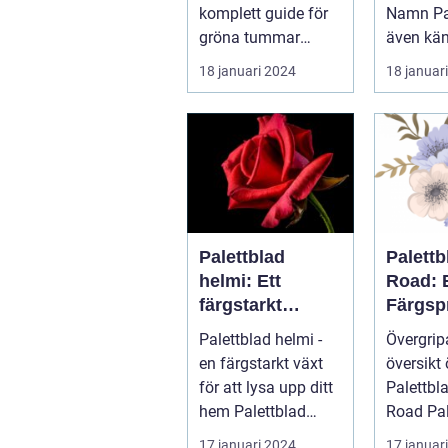
komplett guide för
Namn Palettblad,
gröna tummar
även kä
Palettblad, även
coleus, ä
18 januari 2024
18 januar
känd som
färgglad
krukpelargon ...
populär .
Palettblad
Palett
helmi: Ett
Road: 
färgstarkt
Färgsp
bladverk för att
Favorit
Palettblad helmi -
Övergri
lysa upp ditt
Hemme
en färgstarkt växt
översikt 
hem
för att lysa upp ditt
Palettbl
hem Palettblad
Road Palettblad
helmi, även känt
Ruby Roa
17 januari 2024
17 januar