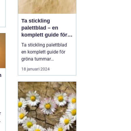
Ta stickling
palettblad – en
komplett guide för
gröna tummar
Ta stickling palettblad
en komplett guide för
gröna tummar
Palettblad, även känd
18 januari 2024
som krukpelargon eller
n
kinesisk alligatorbuske,
är en populär växt bland
trädgårdsentusiaster och
inomhusväxtsamlare. En
av de bästa sätten att
r
föröka denna vackra
väx...