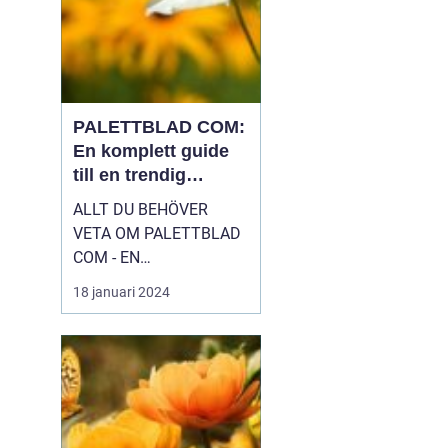
PALETTBLAD COM:
En komplett guide
till en trendig
inomhusväxt
ALLT DU BEHÖVER
VETA OM PALETTBLAD
COM - EN
HÖGKVALITATIV
18 januari 2024
ÖVERSIKT Introduktion
Palettblad com, eller
Calathea som det även
kallas, är en växt som
har blivit väldigt populär
bland