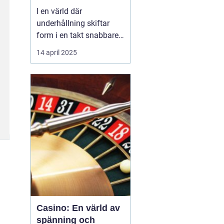
I en värld där
underhållning skiftar
form i en takt snabbare
än någonsin tidigare,
14 april 2025
står casinon som tidlösa
monument av spänning
och glamour. Från de
ikoniska ljusen i Las
Vegas till det digitala
lands...
Casino: En värld av
spänning och