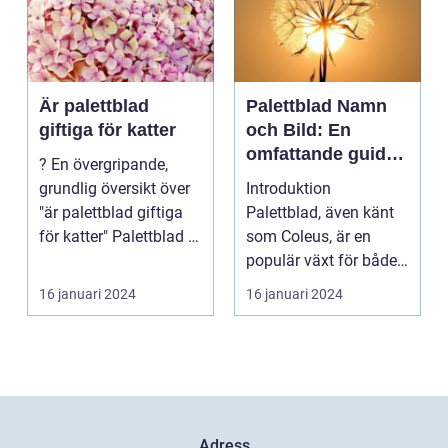
Är palettblad
Palettblad Namn
giftiga för katter
och Bild: En
omfattande guide
? En övergripande,
för
grundlig översikt över
Introduktion
trädgårdsälskare
"är palettblad giftiga
Palettblad, även känt
för katter" Palettblad är
som Coleus, är en
en pop...
populär växt för både
inomhus och
16 januari 2024
16 januari 2024
utomhusbruk. ...
Adress