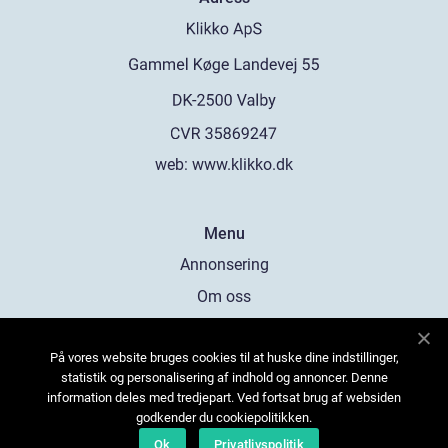
web:
www.klikko.dk
Menu
Annonsering
Om oss
Cookies
På vores website bruges cookies til at huske dine indstillinger,
Kontakta oss
statistik og personalisering af indhold og annoncer. Denne
Sitemap
information deles med tredjepart. Ved fortsat brug af websiden
godkender du cookiepolitikken.
Ok
Privatlivspolitik