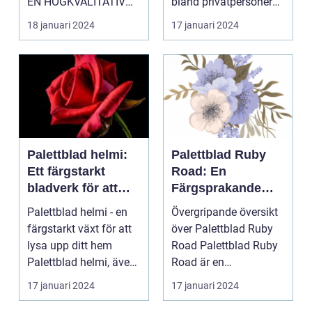
EN HÖGKVALITATIV
bland privatpersoner
ÖVERSIKT Introduktion
för att skapa e...
18 januari 2024
17 januari 2024
Palettblad com, ell...
Palettblad helmi:
Palettblad Ruby
Ett färgstarkt
Road: En
bladverk för att
Färgsprakande
lysa upp ditt hem
Favorit för
Palettblad helmi - en
Övergripande översikt
Hemmet
färgstarkt växt för att
över Palettblad Ruby
lysa upp ditt hem
Road Palettblad Ruby
Palettblad helmi, även
Road är en
känt som col...
prydnadsväxt som har
17 januari 2024
17 januari 2024
bli...