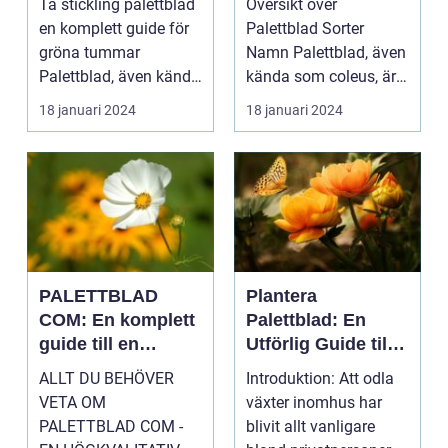
Ta stickling palettblad
Översikt över
växt
en komplett guide för
Palettblad Sorter
gröna tummar
Namn Palettblad, även
Palettblad, även känd
kända som coleus, är
som krukpelargon ...
en färgglad och
18 januari 2024
18 januari 2024
populär ...
PALETTBLAD
Plantera
COM: En komplett
Palettblad: En
guide till en
Utförlig Guide till
trendig
Populära
ALLT DU BEHÖVER
Introduktion: Att odla
inomhusväxt
Inomhusväxter
VETA OM
växter inomhus har
PALETTBLAD COM -
blivit allt vanligare