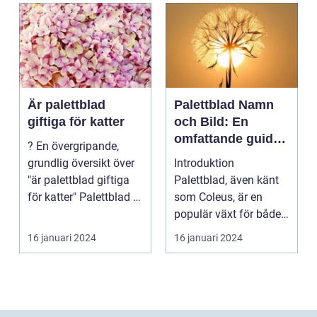
Är palettblad
Palettblad Namn
giftiga för katter
och Bild: En
omfattande guide
? En övergripande,
för
grundlig översikt över
Introduktion
trädgårdsälskare
"är palettblad giftiga
Palettblad, även känt
för katter" Palettblad är
som Coleus, är en
en pop...
populär växt för både
inomhus och
16 januari 2024
16 januari 2024
utomhusbruk. ...