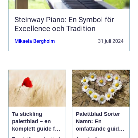
Steinway Piano: En Symbol för
Excellence och Tradition
Mikaela Bergholm
31 juli 2024
Ta stickling
Palettblad Sorter
palettblad – en
Namn: En
komplett guide för
omfattande guide
gröna tummar
till denna populära