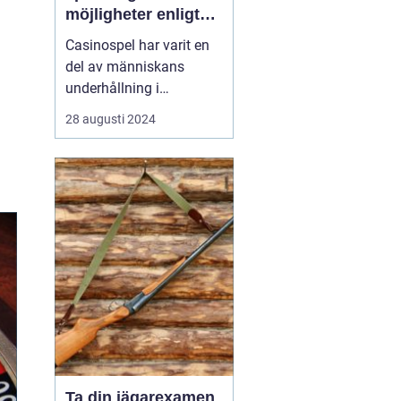
möjligheter enligt
Casinohouse.dk
Casinospel har varit en
del av människans
underhållning i
århundraden, där det
28 augusti 2024
ursprungligen var
förbehållet adel och
kungligheter. I dagens
moderna värld är
casinon tillgängliga för
alla, vilket e...
Ta din jägarexamen