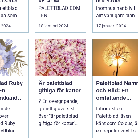
ad Sorter
VETA OM
odla växter
PALETTBLAD COM
inomhus har blivit
nda som
- EN
allt vanligare bland
r en
HÖGKVALITATIV
privatpersoner för
i 2024
18 januari 2024
17 januari 2024
 och
ÖVERSIKT
att skapa e...
..
Introduktion
Palettblad com, ell...
blad Ruby
Är palettblad
Palettblad Nam
En
giftiga för katter
och Bild: En
rakande
omfattande
? En övergripande,
 för
guide för
pande
grundlig översikt
Introduktion
t
trädgårdsälskar
över
över "är palettblad
Palettblad, även
e
ad Ruby
giftiga för katter"
känt som Coleus, ä
Palettblad är en
en populär växt för