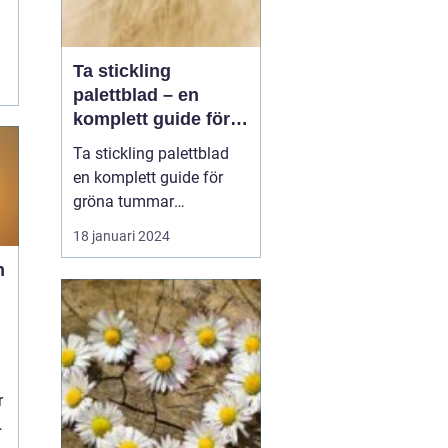
Ta stickling
palettblad – en
komplett guide för
gröna tummar
Ta stickling palettblad
en komplett guide för
gröna tummar
Palettblad, även känd
18 januari 2024
som krukpelargon eller
n
kinesisk alligatorbuske,
är en populär växt bland
trädgårdsentusiaster och
inomhusväxtsamlare. En
av de bästa sätten att
föröka denna vackra
r
väx...