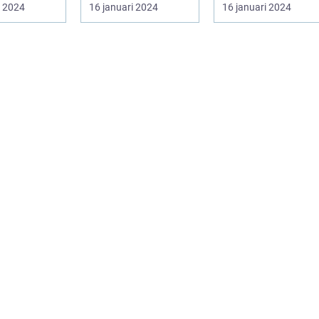
d är en
pop...
både inomhus och
i 2024
16 januari 2024
16 januari 2024
sväxt som
utomhusbruk. ...