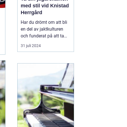
med stil vid Knistad
Herrgård
Har du drömt om att bli
en del av jaktkulturen
och funderat på att ta
jägarexamen? Då kan en
31 juli 2024
intensivkurs vara den
mest effektiva vägen att
nå ditt mål. På Knistad
Herrgård erbjuds
noggrant utformade...