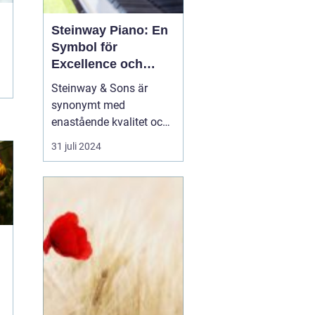
Steinway Piano: En
Symbol för
Excellence och
Tradition
Steinway & Sons är
synonymt med
enastående kvalitet och
arv inom världen av
31 juli 2024
pianon. Varje
Steinway
piano
är ett mästerverk
av hantv...