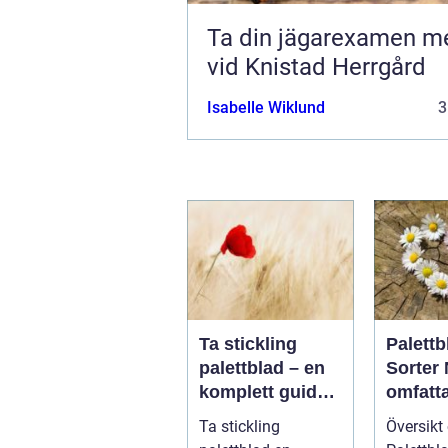
Ta din jägarexamen me
vid Knistad Herrgård
Isabelle Wiklund
3
Ta stickling
Palettb
palettblad – en
Sorter
komplett guide
omfatt
för gröna
guide t
Ta stickling
Översikt
tummar
populä