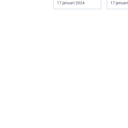
helmi, även känt
Ruby Roa
17 januari 2024
17 januar
som col...
prydnad
har bli...