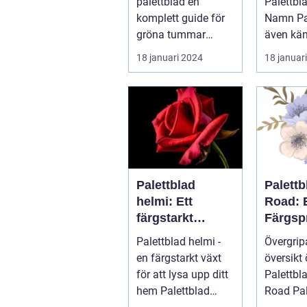
palettblad en
Palettbl
komplett guide för
Namn Palettblad,
gröna tummar
även kä
Palettblad, även
coleus, ä
18 januari 2024
18 januar
känd som
färgglad
krukpelargon ...
populär .
Palettblad
Palett
helmi: Ett
Road: 
färgstarkt
Färgsp
bladverk för att
Favorit
Palettblad helmi -
Övergri
lysa upp ditt
Hemme
en färgstarkt växt
översikt 
hem
för att lysa upp ditt
Palettbl
hem Palettblad
Road Palettblad