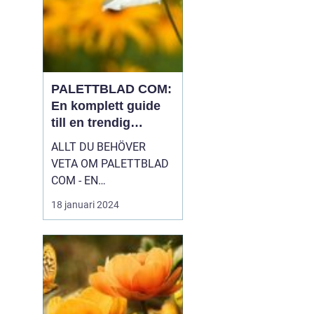
PALETTBLAD COM:
En komplett guide
till en trendig
inomhusväxt
ALLT DU BEHÖVER
VETA OM PALETTBLAD
COM - EN
HÖGKVALITATIV
18 januari 2024
ÖVERSIKT Introduktion
Palettblad com, eller
Calathea som det även
kallas, är en växt som
har blivit väldigt populär
bland