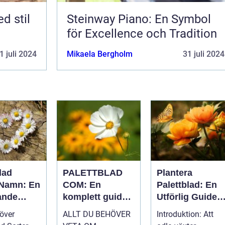
d stil
Steinway Piano: En Symbol
för Excellence och Tradition
1 juli 2024
Mikaela Bergholm
31 juli 2024
lad
PALETTBLAD
Plantera
 Namn: En
COM: En
Palettblad: En
ande
komplett guide
Utförlig Guide
ill denna
till en trendig
till Populära
 över
ALLT DU BEHÖVER
Introduktion: Att
ra växt
inomhusväxt
Inomhusväxter