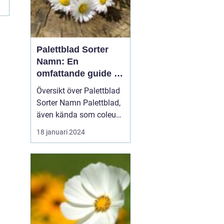
Palettblad Sorter
Namn: En
omfattande guide till
denna populära växt
Översikt över Palettblad
Sorter Namn Palettblad,
även kända som coleus,
är en färgglad och
18 januari 2024
populär växt som oftast
används som
prydnadsväxt inomhus
eller i trädgårdar. Med en
mängd olika sorter och
namn har dessa växter
blivit ett populärt val för
t...