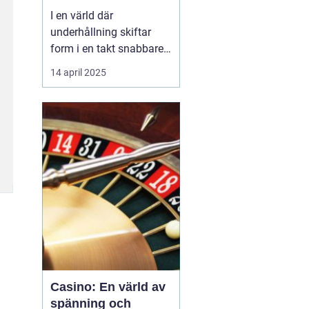
I en värld där
underhållning skiftar
form i en takt snabbare
än någonsin tidigare,
14 april 2025
står casinon som tidlösa
monument av spänning
och glamour. Från de
ikoniska ljusen i Las
Vegas till det digitala
lands...
Casino: En värld av
spänning och