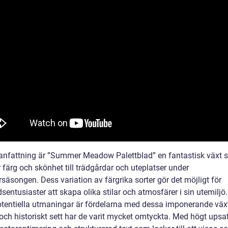
nfattning är ”Summer Meadow Palettblad” en fantastisk växt
 färg och skönhet till trädgårdar och uteplatser under
äsongen. Dess variation av färgrika sorter gör det möjligt för
sentusiaster att skapa olika stilar och atmosfärer i sin utemiljö.
otentiella utmaningar är fördelarna med dessa imponerande väx
ch historiskt sett har de varit mycket omtyckta. Med högt upsa