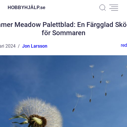
HOBBYHJÄLP.
se
mer Meadow Palettblad: En Färgglad Skö
för Sommaren
red
ari 2024
Jon Larsson