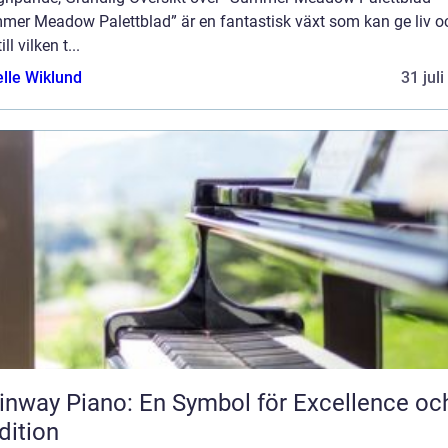
mer Meadow Palettblad” är en fantastisk växt som kan ge liv o
ill vilken t...
elle Wiklund
31 jul
inway Piano: En Symbol för Excellence oc
dition