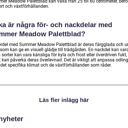
er Meadow Palettblad kan växa från 25 till 60 centimeter, ber
ort och växtförhållanden.
ka är några för- och nackdelar med
mmer Meadow Palettblad?
ördel med Summer Meadow Palettblad är deras färgglada och u
som kan ge en visuell glädje till trädgården. En nackdel kan vara
 sorter kan vara känsliga för kyla och frost eller överdriven fukt,
t kan påverka deras överlevnad. Det är viktigt att anpassa odlin
 det specifika klimat och de växtförhållanden som råder.
Läs fler inlägg här
 nyheter