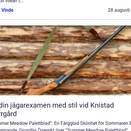
ill vilken t...
 Vinde
28 augusti
din jägarexamen med stil vid Knistad
rgård
mer Meadow Palettblad”: En Färgglad Skönhet för Sommaren 
gripande, Grundlig Översikt över ”Summer Meadow Palettblad”