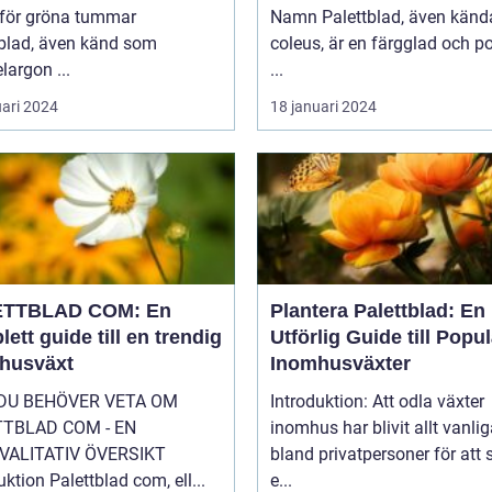
 för gröna tummar
Namn Palettblad, även kända som
tblad, även känd som
coleus, är en färgglad och p
largon ...
...
uari 2024
18 januari 2024
ETTBLAD COM: En
Plantera Palettblad: En
ett guide till en trendig
Utförlig Guide till Popu
husväxt
Inomhusväxter
 DU BEHÖVER VETA OM
Introduktion: Att odla växter
TTBLAD COM - EN
inomhus har blivit allt vanlig
VALITATIV ÖVERSIKT
bland privatpersoner för att
uktion Palettblad com, ell...
e...