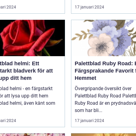
uari 2024
17 januari 2024
tblad helmi: Ett
Palettblad Ruby Road: 
tarkt bladverk för att
Färgsprakande Favorit 
upp ditt hem
Hemmet
blad helmi - en färgstarkt
Övergripande översikt över
ör att lysa upp ditt hem
Palettblad Ruby Road Palettblad
blad helmi, även känt som
Ruby Road är en prydnadsvä
som har bli...
uari 2024
17 januari 2024