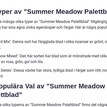
Typer av ”Summer Meadow Palettb
ns många olika typer av ”Summer Meadow Palettblad” tillgängli
yp har sina egna unika egenskaper och färger. Här är några popu
d Mix’: Denna sort har färgglada blad i olika nyanser av grönt, ro
.
bow Mixed’: Den här sorten har blad som är mönstrade med olik
av rosa, grön, gul och lila.
Series’: Dessa växter har stora, tydliga blad i färger som rött, ros
nt.
Populära Val av ”Summer Meadow
ttblad”
e olika typerna av ”Summer Meadow Palettblad” finns det någr