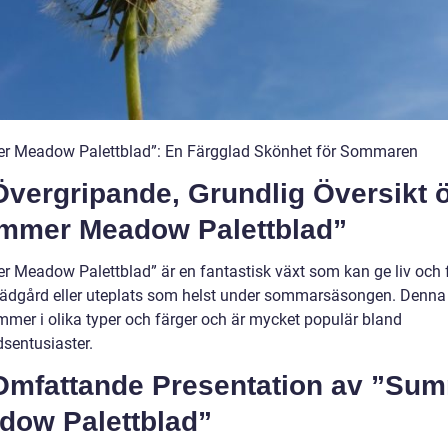
 Meadow Palettblad”: En Färgglad Skönhet för Sommaren
Övergripande, Grundlig Översikt 
mmer Meadow Palettblad”
 Meadow Palettblad” är en fantastisk växt som kan ge liv och fä
trädgård eller uteplats som helst under sommarsäsongen. Denna
mmer i olika typer och färger och är mycket populär bland
dsentusiaster.
Omfattande Presentation av ”Su
dow Palettblad”