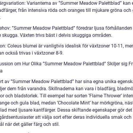
ärgvariation: Varianterna av ”Summer Meadow Palettblad” kan 
adfärger, från intensiva röda och oranges till mjukare gröna och
.
ehov: ”Summer Meadow Palettblad” föredrar ljusa förhållanden
e skugga. Växten trivs bäst i delvis skuggiga områden.
on: Coleus blumei är vanligtvis idealisk för växtzoner 10-11, me
an också trivas i växtzoner 8-9.
ussion om Hur Olika ”Summer Meadow Palettblad” Skiljer sig F
ra
ort av ”Summer Meadow Palettblad” har sina egna unika egensk
ljer dem från varandra. Skillnaderna kan vara i bladfärg, bladmö
or och bladstorlek. Till exempel har sorten ’Flame Thrower’ inte
range och gula blad, medan ’Chocolate Mint’ har mörkgröna, näs
blad med ljusare kantfärger. Dessa skiftande egenskaper gör det
gårdsentusiaster att välja sort efter deras individuella smak och
 när det gäller färg och stil.