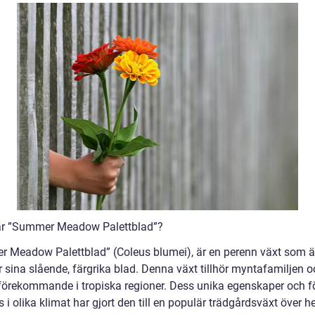
är ”Summer Meadow Palettblad”?
 Meadow Palettblad” (Coleus blumei), är en perenn växt som ä
 sina slående, färgrika blad. Denna växt tillhör myntafamiljen o
 förekommande i tropiska regioner. Dess unika egenskaper och 
as i olika klimat har gjort den till en populär trädgårdsväxt över h