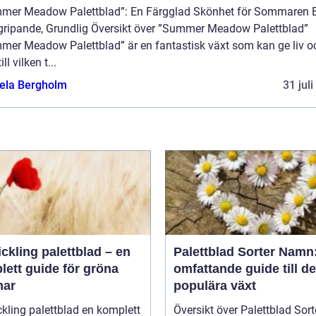
mer Meadow Palettblad”: En Färgglad Skönhet för Sommaren 
gripande, Grundlig Översikt över ”Summer Meadow Palettblad”
mer Meadow Palettblad” är en fantastisk växt som kan ge liv o
ill vilken t...
ela Bergholm
31 jul
ickling palettblad – en
Palettblad Sorter Namn
lett guide för gröna
omfattande guide till d
ar
populära växt
ing palettblad en komplett
Översikt över Palettblad Sort