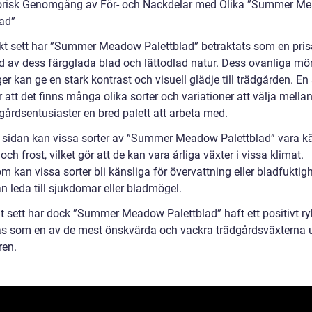
orisk Genomgång av För- och Nackdelar med Olika ”Summer M
lad”
skt sett har ”Summer Meadow Palettblad” betraktats som en pris
d av dess färgglada blad och lättodlad natur. Dess ovanliga mö
er kan ge en stark kontrast och visuell glädje till trädgården. E
r att det finns många olika sorter och variationer att välja mellan,
gårdsentusiaster en bred palett att arbeta med.
 sidan kan vissa sorter av ”Summer Meadow Palettblad” vara k
 och frost, vilket gör att de kan vara årliga växter i vissa klimat.
 kan vissa sorter bli känsliga för övervattning eller bladfuktigh
an leda till sjukdomar eller bladmögel.
lt sett har dock ”Summer Meadow Palettblad” haft ett positivt ry
as som en av de mest önskvärda och vackra trädgårdsväxterna 
en.