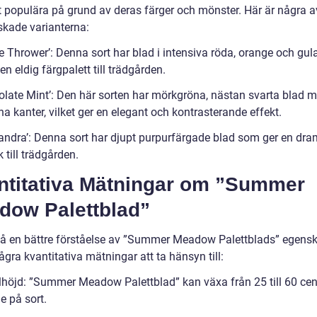
lt populära på grund av deras färger och mönster. Här är några a
skade varianterna:
 Thrower’: Denna sort har blad i intensiva röda, orange och gula
en eldig färgpalett till trädgården.
olate Mint’: Den här sorten har mörkgröna, nästan svarta blad m
a kanter, vilket ger en elegant och kontrasterande effekt.
sandra’: Denna sort har djupt purpurfärgade blad som ger en dra
k till trädgården.
ntitativa Mätningar om ”Summer
dow Palettblad”
 få en bättre förståelse av ”Summer Meadow Palettblads” egensk
ågra kvantitativa mätningar att ta hänsyn till:
höjd: ”Summer Meadow Palettblad” kan växa från 25 till 60 cen
e på sort.