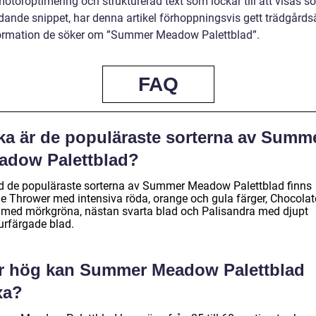
otoroptimering och strukturerad text som lockar till att visas s
dande snippet, har denna artikel förhoppningsvis gett trädgårds
ormation de söker om ”Summer Meadow Palettblad”.
FAQ
lka är de populäraste sorterna av Summ
adow Palettblad?
d de populäraste sorterna av Summer Meadow Palettblad finns
e Thrower med intensiva röda, orange och gula färger, Chocolat
 med mörkgröna, nästan svarta blad och Palisandra med djupt
urfärgade blad.
r hög kan Summer Meadow Palettblad
xa?