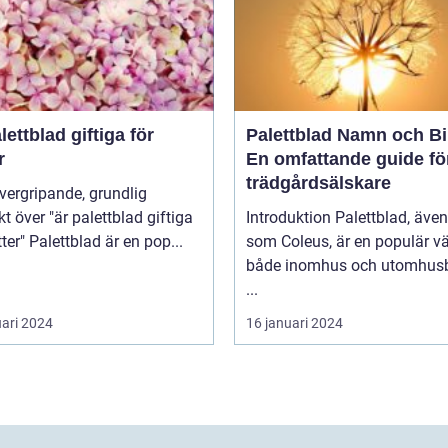
lettblad giftiga för
Palettblad Namn och Bi
r
En omfattande guide fö
trädgårdsälskare
kt över "är palettblad giftiga
Introduktion Palettblad, äve
för katter" Palettblad är en pop...
som Coleus, är en populär vä
både inomhus och utomhusb
...
uari 2024
16 januari 2024