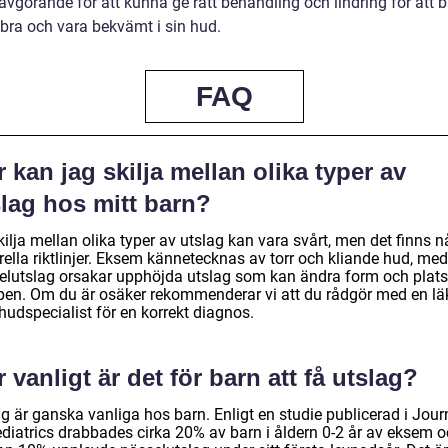
avgörande för att kunna ge rätt behandling och lindring för att 
bra och vara bekvämt i sin hud.
FAQ
 kan jag skilja mellan olika typer av
slag hos mitt barn?
kilja mellan olika typer av utslag kan vara svårt, men det finns 
rella riktlinjer. Eksem kännetecknas av torr och kliande hud, me
elutslag orsakar upphöjda utslag som kan ändra form och plats
pen. Om du är osäker rekommenderar vi att du rådgör med en lä
 hudspecialist för en korrekt diagnos.
 vanligt är det för barn att få utslag?
g är ganska vanliga hos barn. Enligt en studie publicerad i Jour
ediatrics drabbades cirka 20% av barn i åldern 0-2 år av eksem 