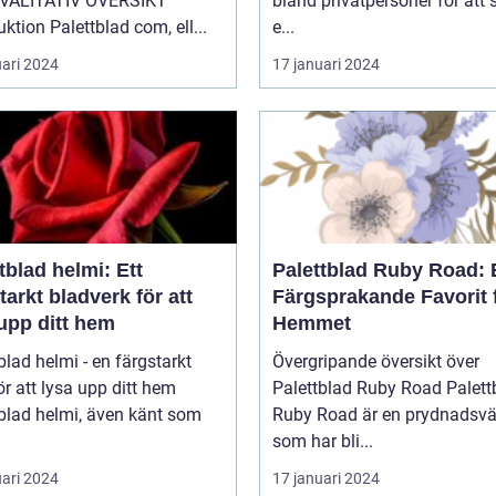
VALITATIV ÖVERSIKT
bland privatpersoner för att
uktion Palettblad com, ell...
e...
uari 2024
17 januari 2024
tblad helmi: Ett
Palettblad Ruby Road: 
tarkt bladverk för att
Färgsprakande Favorit 
upp ditt hem
Hemmet
blad helmi - en färgstarkt
Övergripande översikt över
ör att lysa upp ditt hem
Palettblad Ruby Road Palettblad
blad helmi, även känt som
Ruby Road är en prydnadsvä
som har bli...
uari 2024
17 januari 2024