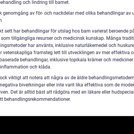
behandling och lindring till barnet.
sk genomgång av för- och nackdelar med olika behandlingar av 
n
kt sett har behandlingar för utslag hos barn varierat beroende p
r som tillgängliga resurser och medicinsk kunskap. Många tradit
ingsmetoder har använts, inklusive naturläkemedel och huskure
r vetenskapliga framsteg lett till utvecklingen av mer effektiva 
baserade behandlingar, inklusive topikala krämer och mediciner 
inflammation och klåda.
dock viktigt att notera att några av de äldre behandlingsmetoder
negativa biverkningar eller inte varit lika effektiva som de mode
iven. Det är alltid bäst att rådgöra med en läkare eller hudspecial
rätt behandlingsrekommendationer.