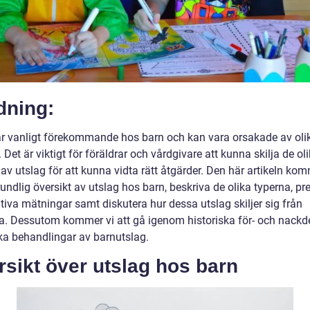
dning:
är vanligt förekommande hos barn och kan vara orsakade av oli
. Det är viktigt för föräldrar och vårdgivare att kunna skilja de ol
av utslag för att kunna vidta rätt åtgärder. Den här artikeln kom
undlig översikt av utslag hos barn, beskriva de olika typerna, pr
tiva mätningar samt diskutera hur dessa utslag skiljer sig från
a. Dessutom kommer vi att gå igenom historiska för- och nackd
ka behandlingar av barnutslag.
sikt över utslag hos barn