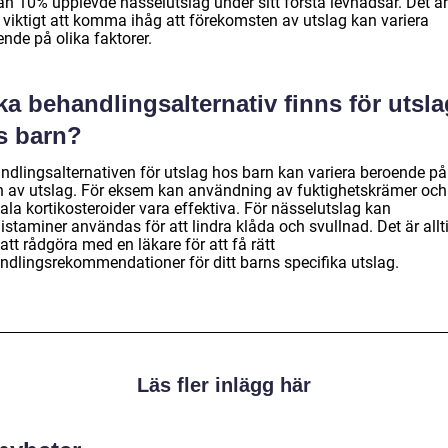
an 10% upplevde nässelutslag under sitt första levnadsår. Det är
 viktigt att komma ihåg att förekomsten av utslag kan variera
nde på olika faktorer.
ka behandlingsalternativ finns för utsla
s barn?
ndlingsalternativen för utslag hos barn kan variera beroende på
n av utslag. För eksem kan användning av fuktighetskrämer och
ala kortikosteroider vara effektiva. För nässelutslag kan
istaminer användas för att lindra klåda och svullnad. Det är allt
att rådgöra med en läkare för att få rätt
ndlingsrekommendationer för ditt barns specifika utslag.
Läs fler inlägg här