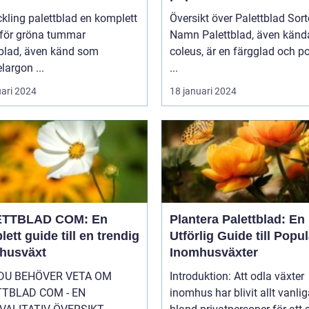
ing palettblad en komplett
Översikt över Palettblad Sort
 för gröna tummar
Namn Palettblad, även kända som
tblad, även känd som
coleus, är en färgglad och p
largon ...
...
uari 2024
18 januari 2024
ETTBLAD COM: En
Plantera Palettblad: En
ett guide till en trendig
Utförlig Guide till Popu
husväxt
Inomhusväxter
 DU BEHÖVER VETA OM
Introduktion: Att odla växter
TTBLAD COM - EN
inomhus har blivit allt vanlig