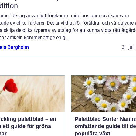
dition
dning: Utslag är vanligt förekommande hos barn och kan vara
ade av olika faktorer. Det är viktigt för föräldrar och vårdgivare 
 skilja de olika typerna av utslag för att kunna vidta rätt åtgärd
är artikeln kommer att ge en g...
ela Bergholm
31 jul
ickling palettblad – en
Palettblad Sorter Namn
lett guide för gröna
omfattande guide till d
ar
populära växt