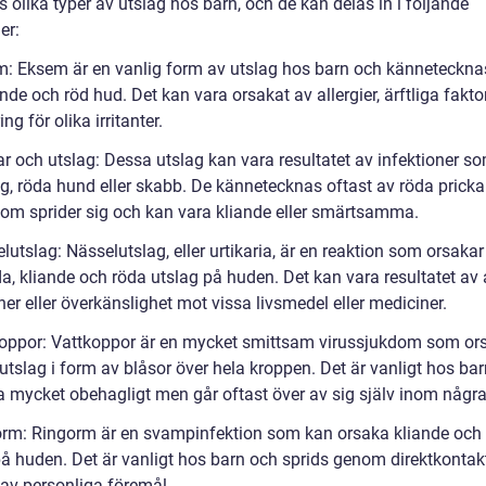
s olika typer av utslag hos barn, och de kan delas in i följande
er:
m: Eksem är en vanlig form av utslag hos barn och känneteckna
iande och röd hud. Det kan vara orsakat av allergier, ärftliga faktor
ng för olika irritanter.
ar och utslag: Dessa utslag kan vara resultatet av infektioner s
g, röda hund eller skabb. De kännetecknas oftast av röda pricka
om sprider sig och kan vara kliande eller smärtsamma.
lutslag: Nässelutslag, eller urtikaria, är en reaktion som orsakar
, kliande och röda utslag på huden. Det kan vara resultatet av al
ner eller överkänslighet mot vissa livsmedel eller mediciner.
koppor: Vattkoppor är en mycket smittsam virussjukdom som or
utslag i form av blåsor över hela kroppen. Det är vanligt hos ba
a mycket obehagligt men går oftast över av sig själv inom några
orm: Ringorm är en svampinfektion som kan orsaka kliande och
på huden. Det är vanligt hos barn och sprids genom direktkontakt
 av personliga föremål.