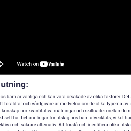
utning:
os barn är vanliga och kan vara orsakade av olika faktorer. Det 
att föräldrar och vårdgivare är medvetna om de olika typerna av 
 kunskap om kvantitativa mätningar och skillnader mellan dem
kt sett har behandlingar för utslag hos barn utvecklats, vilket har l
ktiva och säkrare alternativ. Att förstå och identifiera olika utsl