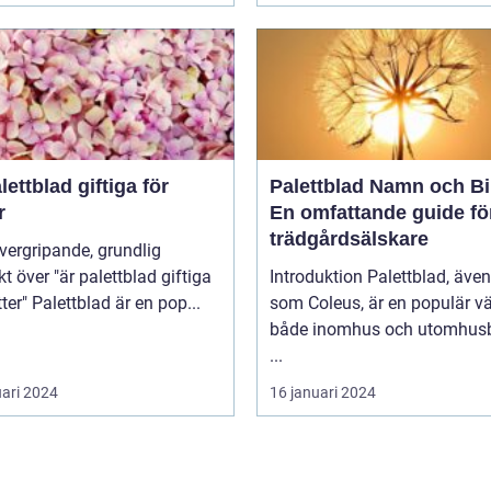
lettblad giftiga för
Palettblad Namn och Bi
r
En omfattande guide fö
trädgårdsälskare
kt över "är palettblad giftiga
Introduktion Palettblad, äve
för katter" Palettblad är en pop...
som Coleus, är en populär vä
både inomhus och utomhusb
...
uari 2024
16 januari 2024