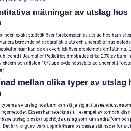
titativa mätningar av utslag hos
n
ns ingen exakt statistik över förekomsten av utslag hos barn eft
 variera beroende på geografisk plats och undersökningsmetode
ppskattningar kan ge en överblick över problemets omfattning. E
ublicerad i Journal of Pediatrics drabbades cirka 20% av barn i 
av eksem och nästan 10% upplevde nässelutslag under sitt först
år.
lnad mellan olika typer av utslag
n
a typerna av utslag hos barn kan skilja sig åt i utseende, symto
ingsmetoder. Eksem kännetecknas till exempel av torr och klian
ässelutslag orsakar upphöjda utslag som kan ändra form och 
. Det är viktigt att vara uppmärksam på dessa skillnader för att