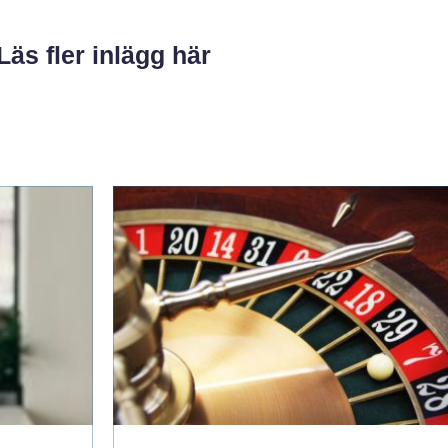
Läs fler inlägg här