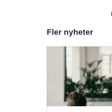
Fler nyheter