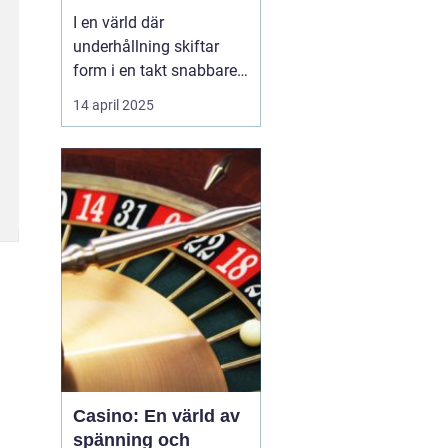
I en värld där
underhållning skiftar
form i en takt snabbare
än någonsin tidigare,
14 april 2025
står casinon som tidlösa
monument av spänning
och glamour. Från de
ikoniska ljusen i Las
Vegas till det digitala
lands...
Casino: En värld av
spänning och