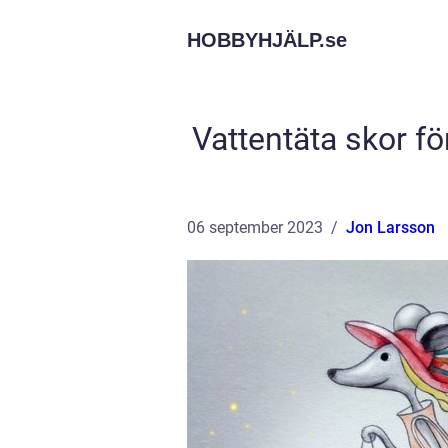
HOBBYHJÄLP.
se
Vattentäta skor för
06 september 2023
Jon Larsson