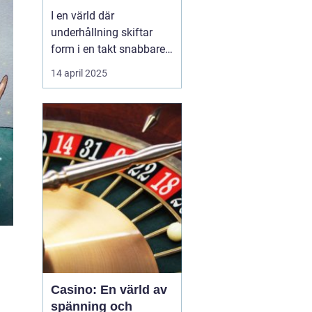
I en värld där
underhållning skiftar
form i en takt snabbare
än någonsin tidigare,
14 april 2025
står casinon som tidlösa
monument av spänning
och glamour. Från de
ikoniska ljusen i Las
Vegas till det digitala
lands...
Casino: En värld av
spänning och