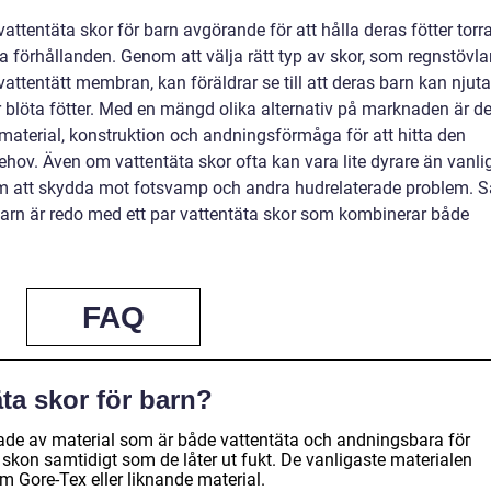
attentäta skor för barn avgörande för att hålla deras fötter torr
 förhållanden. Genom att välja rätt typ av skor, som regnstövlar
ttentätt membran, kan föräldrar se till att deras barn kan njuta
r blöta fötter. Med en mängd olika alternativ på marknaden är de
m material, konstruktion och andningsförmåga för att hitta den
ehov. Även om vattentäta skor ofta kan vara lite dyrare än vanli
om att skydda mot fotsvamp och andra hudrelaterade problem. S
tt barn är redo med ett par vattentäta skor som kombinerar både
FAQ
ta skor för barn?
rkade av material som är både vattentäta och andningsbara för
 i skon samtidigt som de låter ut fukt. De vanligaste materialen
 Gore-Tex eller liknande material.