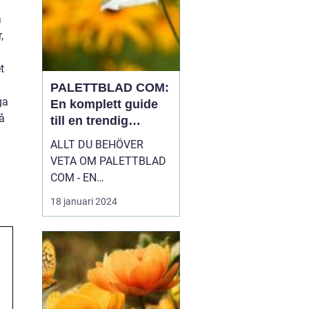
a
,
t
PALETTBLAD COM:
ga
En komplett guide
å
till en trendig
inomhusväxt
ALLT DU BEHÖVER
VETA OM PALETTBLAD
COM - EN
HÖGKVALITATIV
18 januari 2024
ÖVERSIKT Introduktion
Palettblad com, eller
Calathea som det även
kallas, är en växt som
har blivit väldigt populär
bland