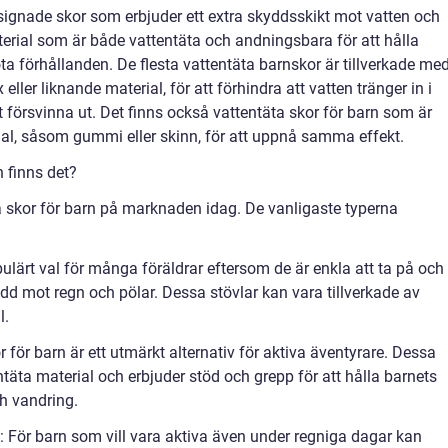
esignade skor som erbjuder ett extra skyddsskikt mot vatten och
terial som är både vattentäta och andningsbara för att hålla
a förhållanden. De flesta vattentäta barnskor är tillverkade me
er liknande material, för att förhindra att vatten tränger in i
t försvinna ut. Det finns också vattentäta skor för barn som är
ial, såsom gummi eller skinn, för att uppnå samma effekt.
n finns det?
ta skor för barn på marknaden idag. De vanligaste typerna
ulärt val för många föräldrar eftersom de är enkla att ta på och 
ydd mot regn och pölar. Dessa stövlar kan vara tillverkade av
l.
ör barn är ett utmärkt alternativ för aktiva äventyrare. Dessa
entäta material och erbjuder stöd och grepp för att hålla barnets
h vandring.
 För barn som vill vara aktiva även under regniga dagar kan