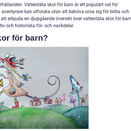
hållanden. Vattentäta skor för barn är ett populärt val för
må äventyrare kan utforska utan att behöva oroa sig för blöta och
i att erbjuda en djupgående översikt över vattentäta skor för barn
tiv och historiska för- och nackdelar.
kor för barn?