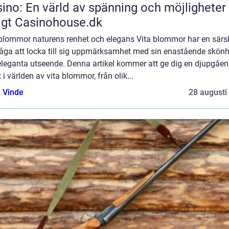
ino: En värld av spänning och möjligheter
igt Casinohouse.dk
 blommor naturens renhet och elegans Vita blommor har en särsk
åga att locka till sig uppmärksamhet med sin enastående skönh
eleganta utseende. Denna artikel kommer att ge dig en djupgåe
t i världen av vita blommor, från olik...
 Vinde
28 augusti