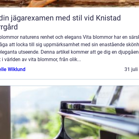
din jägarexamen med stil vid Knistad
rgård
 blommor naturens renhet och elegans Vita blommor har en särsk
åga att locka till sig uppmärksamhet med sin enastående skönh
eleganta utseende. Denna artikel kommer att ge dig en djupgåe
t i världen av vita blommor, från olik...
elle Wiklund
31 jul