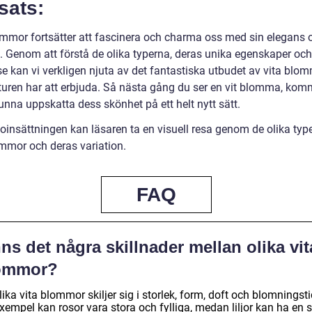
sats:
ommor fortsätter att fascinera och charma oss med sin elegans 
. Genom att förstå de olika typerna, deras unika egenskaper och
se kan vi verkligen njuta av det fantastiska utbudet av vita blo
uren har att erbjuda. Så nästa gång du ser en vit blomma, kom
unna uppskatta dess skönhet på ett helt nytt sätt.
eoinsättningen kan läsaren ta en visuell resa genom de olika typ
ommor och deras variation.
FAQ
ns det några skillnader mellan olika vit
ommor?
lika vita blommor skiljer sig i storlek, form, doft och blomningsti
exempel kan rosor vara stora och fylliga, medan liljor kan ha en s