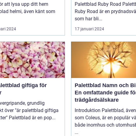
ör att lysa upp ditt hem
Palettblad Ruby Road Palettblad
blad helmi, även känt som
Ruby Road är en prydnadsvä
som har bli...
uari 2024
17 januari 2024
lettblad giftiga för
Palettblad Namn och Bi
r
En omfattande guide fö
trädgårdsälskare
kt över "är palettblad giftiga
Introduktion Palettblad, äve
för katter" Palettblad är en pop...
som Coleus, är en populär vä
både inomhus och utomhusb
...