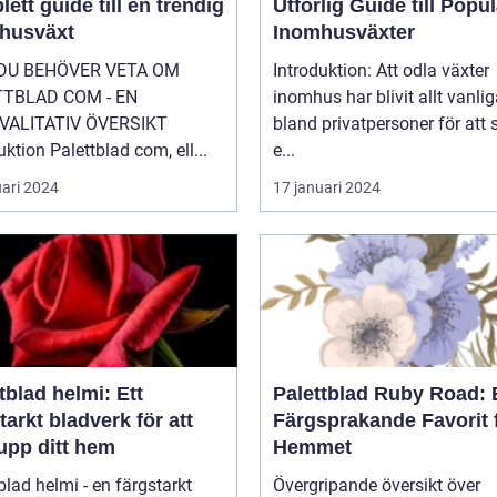
ett guide till en trendig
Utförlig Guide till Popu
husväxt
Inomhusväxter
 DU BEHÖVER VETA OM
Introduktion: Att odla växter
TTBLAD COM - EN
inomhus har blivit allt vanlig
VALITATIV ÖVERSIKT
bland privatpersoner för att
uktion Palettblad com, ell...
e...
uari 2024
17 januari 2024
tblad helmi: Ett
Palettblad Ruby Road: 
tarkt bladverk för att
Färgsprakande Favorit 
upp ditt hem
Hemmet
blad helmi - en färgstarkt
Övergripande översikt över