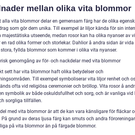
lnader mellan olika vita blommor
tt alla vita blommor delar en gemensam färg har de olika egens
rag som gör dem unika. Till exempel är liljor kända för sin inte
h majestätiska utseende, medan rosor kan ha olika nyanser av vi
 en rad olika former och storlekar. Dahlior å andra sidan är vid
a stora, fyllda blommor som kommer i olika vita nyanser.
orisk genomgång av för- och nackdelar med vita blommor
kt sett har vita blommor haft olika betydelser och
ingsområden. Till exempel symboliserar vita liljor renhet och o
änds ofta vid religiösa ceremonier och bröllop. Vita rosor å and
en symbolik av både oskuldsfullhet och sorg, och är vanliga vid
h sorgliga tillfällen.
del med vita blommor är att de kan vara känsligare för fläckar 
 På grund av deras ljusa färg kan smuts och andra föroreningar
liga på vita blommor än på färgade blommor.