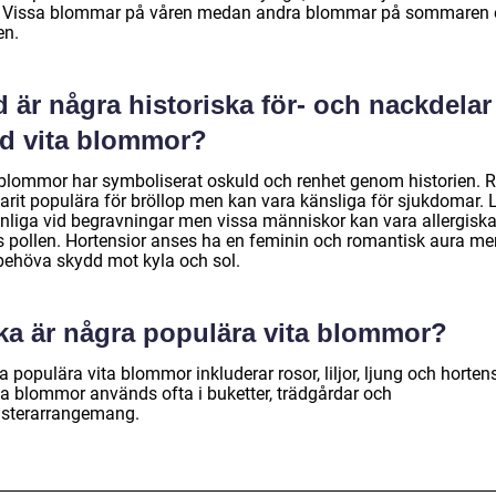
. Vissa blommar på våren medan andra blommar på sommaren e
en.
 är några historiska för- och nackdelar
d vita blommor?
 blommor har symboliserat oskuld och renhet genom historien. 
arit populära för bröllop men kan vara känsliga för sjukdomar. L
anliga vid begravningar men vissa människor kan vara allergisk
s pollen. Hortensior anses ha en feminin och romantisk aura me
behöva skydd mot kyla och sol.
lka är några populära vita blommor?
 populära vita blommor inkluderar rosor, liljor, ljung och hortens
a blommor används ofta i buketter, trädgårdar och
sterarrangemang.