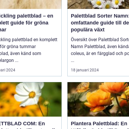
ickling palettblad – en
Palettblad Sorter Namn
lett guide för gröna
omfattande guide till d
ar
populära växt
ing palettblad en komplett
Översikt över Palettblad Sort
 för gröna tummar
Namn Palettblad, även kända som
tblad, även känd som
coleus, är en färgglad och p
largon ...
...
uari 2024
18 januari 2024
ETTBLAD COM: En
Plantera Palettblad: En