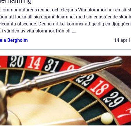
erhållning
 blommor naturens renhet och elegans Vita blommor har en särsk
åga att locka till sig uppmärksamhet med sin enastående skönh
eleganta utseende. Denna artikel kommer att ge dig en djupgåe
t i världen av vita blommor, från olik...
ela Bergholm
14 april