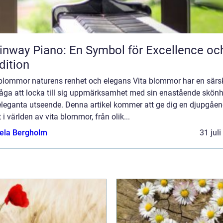
inway Piano: En Symbol för Excellence oc
dition
 blommor naturens renhet och elegans Vita blommor har en särsk
åga att locka till sig uppmärksamhet med sin enastående skönh
eleganta utseende. Denna artikel kommer att ge dig en djupgåe
t i världen av vita blommor, från olik...
ela Bergholm
31 jul